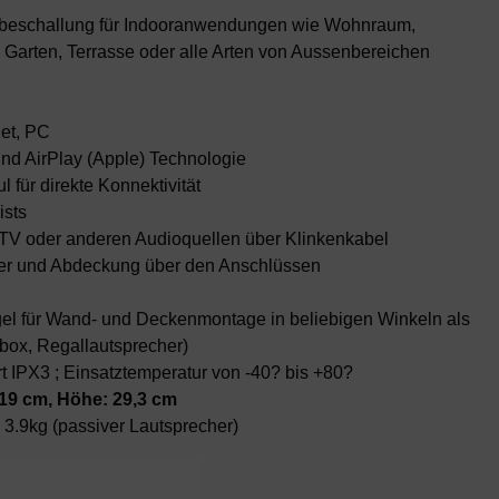
ndbeschallung für Indooranwendungen wie Wohnraum,
Garten, Terrasse oder alle Arten von Aussenbereichen
let, PC
d AirPlay (Apple) Technologie
l für direkte Konnektivität
ists
V oder anderen Audioquellen über Klinkenkabel
tter und Abdeckung über den Anschlüssen
el für Wand- und Deckenmontage in beliebigen Winkeln als
box, Regallautsprecher)
 IPX3 ; Einsatztemperatur von -40? bis +80?
 19 cm, Höhe: 29,3 cm
 3.9kg (passiver Lautsprecher)