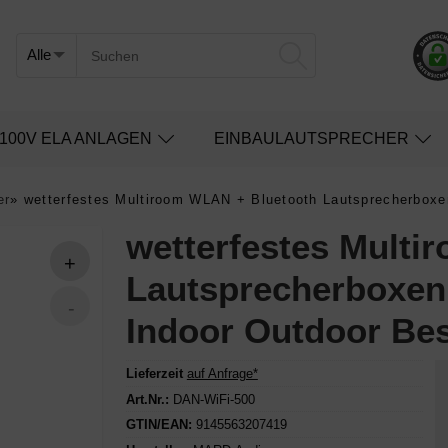
100V ELA ANLAGEN
EINBAULAUTSPRECHER
er
»
wetterfestes Multiroom WLAN + Bluetooth Lautsprecherboxen
wetterfestes Multi
Lautsprecherboxen 
Indoor Outdoor Be
Lieferzeit
auf Anfrage*
Art.Nr.:
DAN-WiFi-500
GTIN/EAN:
9145563207419