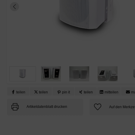
teilen
teilen
pin it
teilen
mitteilen
ma
Artikeldatenblatt drucken