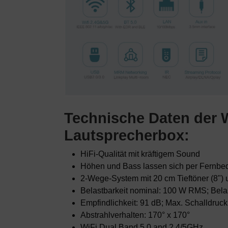
Technische Daten der 
Lautsprecherbox
:
HiFi-Qualität mit kräftigem Sound
Höhen und Bass lassen sich per Fernbedi
2-Wege-System mit 20 cm Tieftöner (8")
Belastbarkeit nominal: 100 W RMS; Bela
Empfindlichkeit: 91 dB; Max. Schalldruck
Abstrahlverhalten: 170° x 170°
WiFi Dual Band 5.0 and 2.4/5GHz