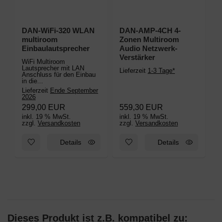
DAN-WiFi-320 WLAN
DAN-AMP-4CH 4-
multiroom
Zonen Multiroom
Einbaulautsprecher
Audio Netzwerk-
Verstärker
WiFi Multiroom
Lautsprecher mit LAN
Lieferzeit
1-3 Tage*
Anschluss für den Einbau
in die...
Lieferzeit
Ende September
2026
299,00 EUR
559,30 EUR
inkl. 19 % MwSt.
inkl. 19 % MwSt.
zzgl.
Versandkosten
zzgl.
Versandkosten
Zum Merkzettel hinzufügen: DAN-WiFi-320 WLAN multiroom E
Zum Merkzettel hinzufügen: D
Details
Details
Dieses Produkt ist z.B. kompatibel zu: