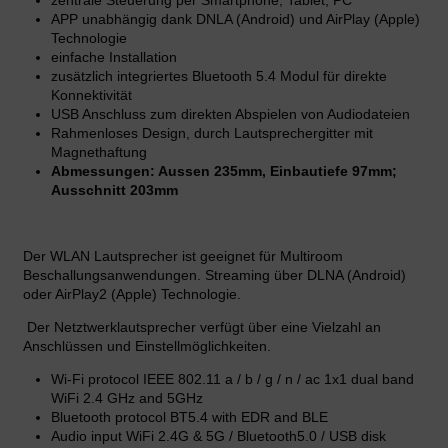
APP unabhängig dank DNLA (Android) und AirPlay (Apple)
Technologie
einfache Installation
zusätzlich integriertes Bluetooth 5.4 Modul für direkte
Konnektivität
USB Anschluss zum direkten Abspielen von Audiodateien
Rahmenloses Design, durch Lautsprechergitter mit
Magnethaftung
Abmessungen: Aussen 235mm, Einbautiefe 97mm;
Ausschnitt 203mm
Der
WLAN Lautsprecher
ist geeignet für Multiroom
Beschallungsanwendungen. Streaming über DLNA (Android)
oder AirPlay2 (Apple) Technologie.
Der Netztwerklautsprecher verfügt über eine Vielzahl an
Anschlüssen und Einstellmöglichkeiten.
Wi-Fi protocol IEEE 802.11 a / b / g / n / ac 1x1 dual band
WiFi 2.4 GHz and 5GHz
Bluetooth protocol BT5.4 with EDR and BLE
Audio input WiFi 2.4G & 5G / Bluetooth5.0 / USB disk