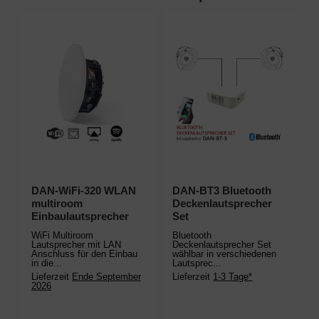
DAN-WiFi-320 WLAN
DAN-BT3 Bluetooth
multiroom
Deckenlautsprecher
L
Einbaulautsprecher
Set
w
WiFi Multiroom
Bluetooth
Lautsprecher mit LAN
Deckenlautsprecher Set
Anschluss für den Einbau
wählbar in verschiedenen
w
in die...
Lautsprec...
Lieferzeit
Ende September
Lieferzeit
1-3 Tage*
2026
D
W
L
L