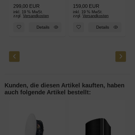
299,00 EUR
159,00 EUR
inkl. 19 % MwSt.
inkl. 19 % MwSt.
i
zzgl.
Versandkosten
zzgl.
Versandkosten
z
Zum Merkzettel hinzufügen: DAN-WiFi-320 WLAN multiroom E
Zum Merkzettel hinzufügen: D
Details
Details
‹
›
Kunden, die diesen Artikel kauften, haben
auch folgende Artikel bestellt: