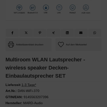
Artikeldatenblatt drucken
Multiroom WLAN Lautsprecher -
wireless speaker Decken-
Einbaulautsprecher SET
Lieferzeit
1-3 Tage*
Art.Nr.:
DAN-WiFi-370
GTIN/EAN:
9145563207396
Hersteller:
MARD-Audio