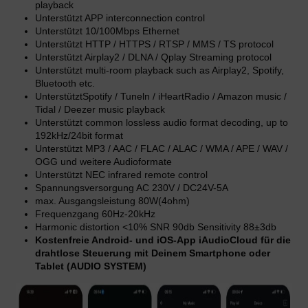
playback
Unterstützt APP interconnection control
Unterstützt 10/100Mbps Ethernet
Unterstützt HTTP / HTTPS / RTSP / MMS / TS protocol
Unterstützt Airplay2 / DLNA / Qplay Streaming protocol
Unterstützt multi-room playback such as Airplay2, Spotify,
Bluetooth etc.
UnterstütztSpotify / Tuneln / iHeartRadio / Amazon music /
Tidal / Deezer music playback
Unterstützt common lossless audio format decoding, up to
192kHz/24bit format
Unterstützt MP3 / AAC / FLAC / ALAC / WMA / APE / WAV /
OGG und weitere Audioformate
Unterstützt NEC infrared remote control
Spannungsversorgung AC 230V / DC24V-5A
max. Ausgangsleistung 80W(4ohm)
Frequenzgang 60Hz-20kHz
Harmonic distortion <10% SNR 90db Sensitivity 88±3db
Kostenfreie Android- und iOS-App iAudioCloud für die
drahtlose Steuerung mit Deinem Smartphone oder
Tablet (AUDIO SYSTEM)