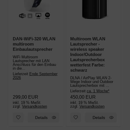
DAN-WiFi-320 WLAN
Multiroom WLAN
multiroom
Lautsprecher -
M
Einbaulautsprecher
wireless speaker
V
Indoor/Outdoor
WiFi Multiroom
M
Lautsprecherbox
Lautsprecher mit LAN
V
Anschluss für den Einbau
L
wetterfest Farbe:
in die...
schwarz
L
Lieferzeit
Ende September
2026
DLNA / AirPlay WLAN 2-
Wege Indoor und Outdoor
Lautsprecherbox mit ...
Lieferzeit
ca. 1 Woche*
299,00 EUR
450,00 EUR
inkl. 19 % MwSt.
inkl. 19 % MwSt.
i
zzgl.
Versandkosten
zzgl.
Versandkosten
z
Zum Merkzettel hinzufügen: DAN-WiFi-320 WLAN multiroom E
Zum Merkzettel hinzufügen: Mu
Details
Details