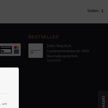
Seiten:
1
BESTSELLER
100m Ring ELA-
Lautsprecherkabel für 100V
Beschallungstechnik
119,00 EUR
TER
Kontakt
n, um