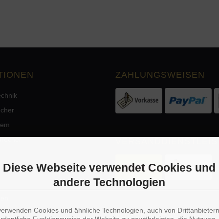
TIONEN
ZAHLUNGSWEISEN
echnik
echer
tem
precher
VERSANDDIENSTLEIS
Diese Webseite verwendet Cookies und
andere Technologien
men
verwenden Cookies und ähnliche Technologien, auch von Drittanbieter
rgung
WIDERRUFSBUTTON