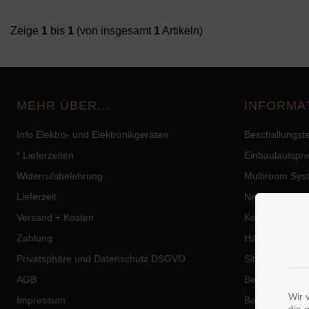
Zeige
1
bis
1
(von insgesamt
1
Artikeln)
MEHR ÜBER...
INFORMA
Info Elektro- und Elektronikgeräten
Beschallungst
* Lieferzeiten
Einbaulautspr
Widerrufsbelehrung
Multiroom Sys
Lieferzeit
Netzwerklauts
Versand + Kosten
Kontakt
Zahlung
Händler
Privatsphäre und Datenschutz DSGVO
Sitemap
AGB
Behörden/Fir
Wir 
Impressum
Batterieentso