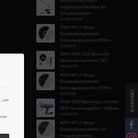
DAN-INTERCOM-1
Gegensprechanlage für
Schutzscheiben
ab
184,45 EUR
20W HiFi 2-Wege
Deckenlautsprecher
Einbaulautsprecher 8Ohm
42,00 EUR
DAN-VAST-250 Bluetooth
Deckenlautsprecher SET
295,00 EUR
40W HiFi 2-Wege
Deckenlautsprecher
Einbaulautsprecher 8Ohm
Kontakt
54,00 EUR
n, um
WHM-025 Wassergeschütztes
25W Handmegaphon, hellblau
310,00 EUR
erer
40W HiFi 2-Wege
Deckenlautsprecher mit
Frequenzweiche