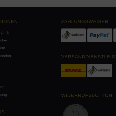
TIONEN
ZAHLUNGSWEISEN
echnik
echer
tem
precher
VERSANDDIENSTLEIS
men
rgung
WIDERRUFSBUTTON
NS