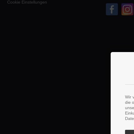
Cookie Einstellungen
Wir 
die 
unse
Eink
Date