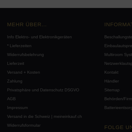
MEHR ÜBER...
INFORMA
Info Elektro- und Elektronikgeräten
Beschallungst
* Lieferzeiten
Einbaulautspr
Widerrufsbelehrung
Multiroom Sys
Lieferzeit
Netzwerklauts
Versand + Kosten
Kontakt
Zahlung
Händler
Privatsphäre und Datenschutz DSGVO
Sitemap
AGB
Behörden/Fir
Impressum
Batterieentso
Versand in die Schweiz | meineinkauf.ch
Widerrufsformular
FOLGE U