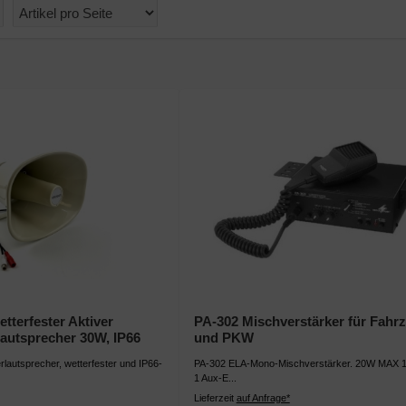
terfester Aktiver
PA-302 Mischverstärker für Fahr
utsprecher 30W, IP66
und PKW
lautsprecher, wetterfester und IP66-
PA-302 ELA-Mono-Mischverstärker. 20W MAX 1 
1 Aux-E...
Lieferzeit
auf Anfrage*