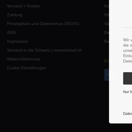
Versand + Kosten
Kontakt
Zahlung
Händler
Privatsphäre und Datenschutz DSGVO
Sitemap
AGB
Behörden/Fir
Wir 
Impressum
Batterieentso
die 
Versand in die Schweiz | meineinkauf.ch
unse
Eink
Widerrufsformular
FOLGE U
Date
Cookie Einstellungen
Nur 
Daten