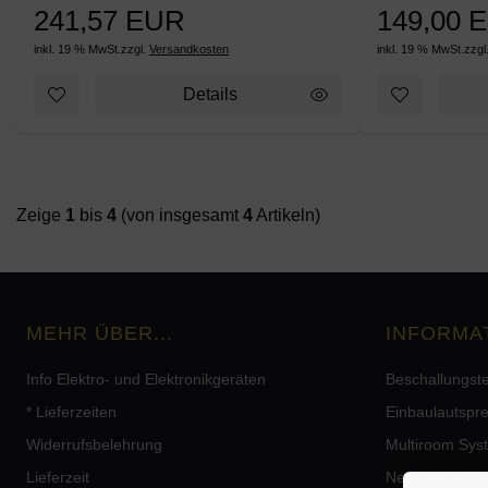
241,57 EUR
149,00 
inkl. 19 % MwSt.
zzgl.
Versandkosten
inkl. 19 % MwSt.
zzgl
Details
Zeige
1
bis
4
(von insgesamt
4
Artikeln)
MEHR ÜBER...
INFORMA
Info Elektro- und Elektronikgeräten
Beschallungst
* Lieferzeiten
Einbaulautspr
Widerrufsbelehrung
Multiroom Sys
Lieferzeit
Netzwerklauts