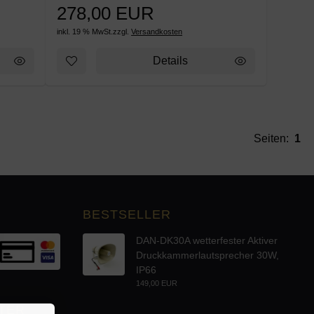
278,00 EUR
inkl. 19 % MwSt.
zzgl.
Versandkosten
Details
Seiten:
1
BESTSELLER
DAN-DK30A wetterfester Aktiver
Druckkammerlautsprecher 30W,
IP66
149,00 EUR
TER