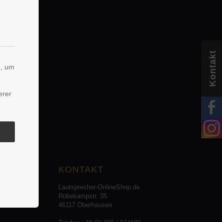
Kontakt
n, um
erer
KONTAKT
Lautsprecher-OnlineShop.de
Rübekampstr. 35
46117 Oberhausen