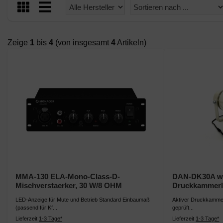
Zeige
1
bis
4
(von insgesamt
4
Artikeln)
MMA-130 ELA-Mono-Class-D-
DAN-DK30A wet
Mischverstaerker, 30 W/8 OHM
Druckkammerla
LED-Anzeige für Mute und Betrieb Standard Einbaumaß
Aktiver Druckkammer
(passend für Kf...
geprüft...
Lieferzeit
1-3 Tage*
Lieferzeit
1-3 Tage*