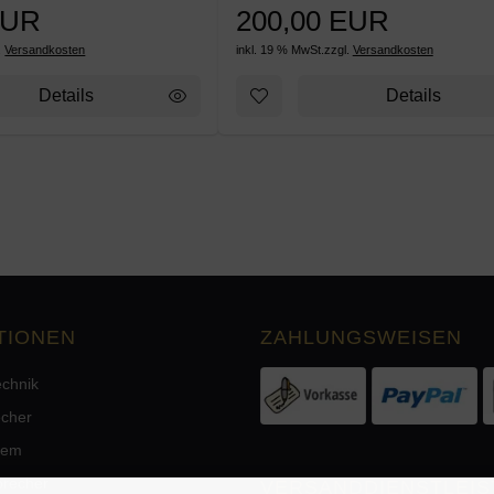
EUR
200,00 EUR
.
Versandkosten
inkl. 19 % MwSt.
zzgl.
Versandkosten
Details
Details
TIONEN
ZAHLUNGSWEISEN
echnik
echer
tem
precher
VERSANDDIENSTLEIS