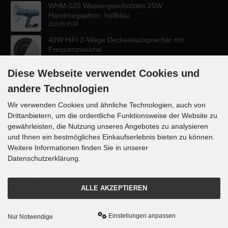
WHM-025 Wassergeschütztes 25W
Handmegaphon, hellblau
310,00 EUR
40W HiFi 2-Wege Deckenlautsprecher mit
Frequenzweiche
47,60 EUR
Diese Webseite verwendet Cookies und
andere Technologien
Wir verwenden Cookies und ähnliche Technologien, auch von
Drittanbietern, um die ordentliche Funktionsweise der Website zu
KONTAKT
gewährleisten, die Nutzung unseres Angebotes zu analysieren
und Ihnen ein bestmögliches Einkaufserlebnis bieten zu können.
Lautsprecher-OnlineShop.de
Weitere Informationen finden Sie in unserer
Rübekampstr. 35
Datenschutzerklärung.
46117 Oberhausen
Telefon +49 (0) 208 / 874188
ALLE AKZEPTIEREN
Email info@danyluk.de
Einstellungen anpassen
Nur Notwendige
mod
ified eCommerce Shopsoftware © 2009-2026