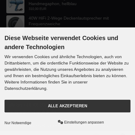
Handmegaphon, hellblau
310,00 EUR
40W HiFi 2-Wege Deckenlautsprecher mit
Frequenzweiche
47,60 EUR
Diese Webseite verwendet Cookies und
andere Technologien
Wir verwenden Cookies und ähnliche Technologien, auch von
Drittanbietern, um die ordentliche Funktionsweise der Website zu
KONTAKT
gewährleisten, die Nutzung unseres Angebotes zu analysieren
und Ihnen ein bestmögliches Einkaufserlebnis bieten zu können.
Lautsprecher-OnlineShop.de
Weitere Informationen finden Sie in unserer
Rübekampstr. 35
Datenschutzerklärung.
46117 Oberhausen
Telefon +49 (0) 208 / 874188
ALLE AKZEPTIEREN
Email info@danyluk.de
Einstellungen anpassen
Nur Notwendige
mod
ified eCommerce Shopsoftware © 2009-2026