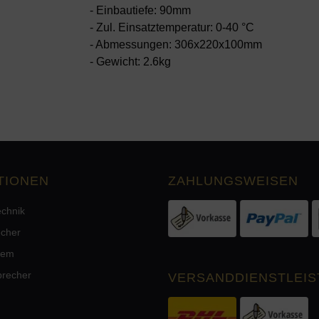
- Einbautiefe: 90mm
- Zul. Einsatztemperatur: 0-40 °C
- Abmessungen: 306x220x100mm
- Gewicht: 2.6kg
TIONEN
ZAHLUNGSWEISEN
echnik
echer
tem
precher
VERSANDDIENSTLEIS