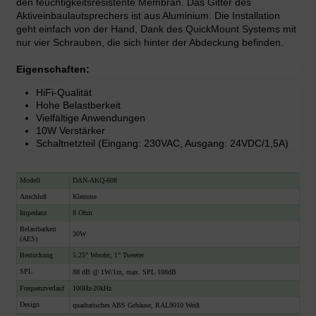
den feuchtigkeitsresistente Membran. Das Gitter des
Aktiveinbaulautsprechers ist aus Aluminium. Die Installation
geht einfach von der Hand, Dank des QuickMount Systems mit
nur vier Schrauben, die sich hinter der Abdeckung befinden.
Eigenschaften:
HiFi-Qualität
Hohe Belastberkeit
Vielfältige Anwendungen
10W Verstärker
Schaltnetzteil (Eingang: 230VAC, Ausgang: 24VDC/1,5A)
Modell
DAN-AKQ-608
Anschluß
Klemme
Impedanz
8 Ohm
Belastbarkeit
30W
(AES)
Bestückung
5.25" Woofer, 1" Tweeter
SPL
88 dB @ 1W/1m, max. SPL 108dB
Frequenzverlauf
100Hz-20kHz
Design
quadratisches ABS Gehäuse, RAL9010 Weiß