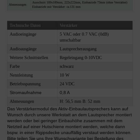
Ausschnitt 189x189mm, 222x222mm, Einbautiefe 73mm (ohne Verstärker)
Abmessungen
Einbautiefe mit Verstärker: ca.131 mm
Technische Daten
Verstärker
Audioeingänge
5 VAC oder 0.7 VAC (0dB)
umschaltbar
Audioausgänge
Lautsprecherausgang
Weitere Schnittstellen
Regeleingang 0-10VDC
Farbe
schwarz
Nennleistung
10 W
Betriebsspannung
24 VDC
Stromaufnahme
0,8 A
Abmessungen
H: 56,5 mm B: 52 mm
Das Verstärkermodul des Aktiv-Einbaulautsprechers kann auf
Wunsch durch unsere Werkstatt an dem Lautsprecher montiert
werden oder bei geringer Einbauhöhe zusammen mit dem
Netzteil auf einer Hutschiene montiert werden, welche dann
bspw. in einer Rigipsdecke unauffällig verstaut werden können.
Bitte teilen Sie uns Ihre Wunschvariante bei Bestellung des