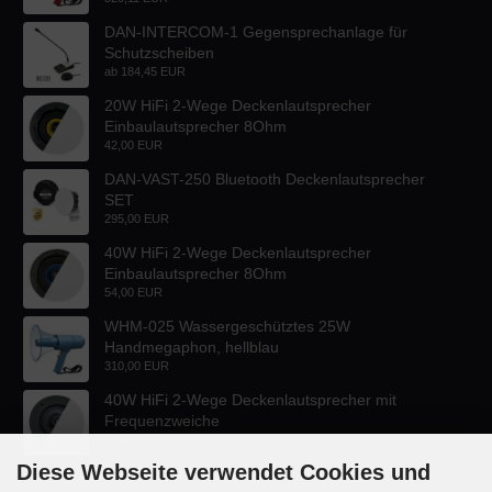
DAN-INTERCOM-1 Gegensprechanlage für
Schutzscheiben
ab
184,45 EUR
20W HiFi 2-Wege Deckenlautsprecher
Einbaulautsprecher 8Ohm
42,00 EUR
DAN-VAST-250 Bluetooth Deckenlautsprecher
SET
295,00 EUR
40W HiFi 2-Wege Deckenlautsprecher
Einbaulautsprecher 8Ohm
54,00 EUR
WHM-025 Wassergeschütztes 25W
Handmegaphon, hellblau
310,00 EUR
40W HiFi 2-Wege Deckenlautsprecher mit
Frequenzweiche
47,60 EUR
Diese Webseite verwendet Cookies und