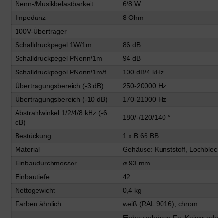
Nenn-/Musikbelastbarkeit
6/8 W
Impedanz
8 Ohm
100V-Übertrager
Schalldruckpegel 1W/1m
86 dB
Schalldruckpegel PNenn/1m
94 dB
Schalldruckpegel PNenn/1m/f
100 dB/4 kHz
Übertragungsbereich (-3 dB)
250-20000 Hz
Übertragungsbereich (-10 dB)
170-21000 Hz
Abstrahlwinkel 1/2/4/8 kHz (-6
180/-/120/140 °
dB)
Bestückung
1 x B 66 BB
Material
Gehäuse: Kunststoff, Lochblech
Einbaudurchmesser
ø 93 mm
Einbautiefe
42
Nettogewicht
0,4 kg
Farben ähnlich
weiß (RAL 9016), chrom
Einbaugehäuse Fa. Kaiser ode