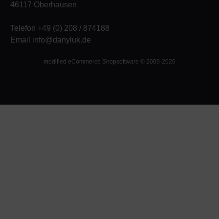
46117 Oberhausen
Telefon +49 (0) 208 / 874188
Email info@danyluk.de
mod
ified eCommerce Shopsoftware © 2009-2026