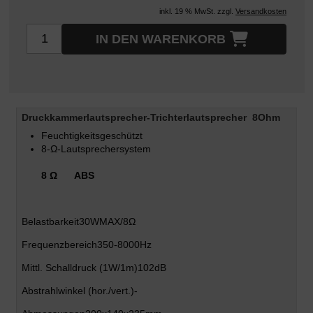
inkl. 19 % MwSt. zzgl.
Versandkosten
IN DEN WARENKORB
Druckkammerlautsprecher-Trichterlautsprecher 8Ohm
Feuchtigkeitsgeschützt
8-Ω-Lautsprechersystem
8 Ω ABS
Belastbarkeit
30WMAX/8Ω
Frequenzbereich
350-8000Hz
Mittl. Schalldruck
(1W/1m)102dB
Abstrahlwinkel
(hor./vert.)-