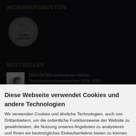
WIDERRUFSBUTTON
BESTSELLER
DAN-DK30A wetterfester Aktiver
Druckkammerlautsprecher 30W, IP66
149,00 EUR
Diese Webseite verwendet Cookies und
andere Technologien
Wir verwenden Cookies und ähnliche Technologien, auch von
Drittanbietern, um die ordentliche Funktionsweise der Website zu
KONTAKT
gewährleisten, die Nutzung unseres Angebotes zu analysieren
und Ihnen ein bestmögliches Einkaufserlebnis bieten zu können.
Lautsprecher-OnlineShop.de