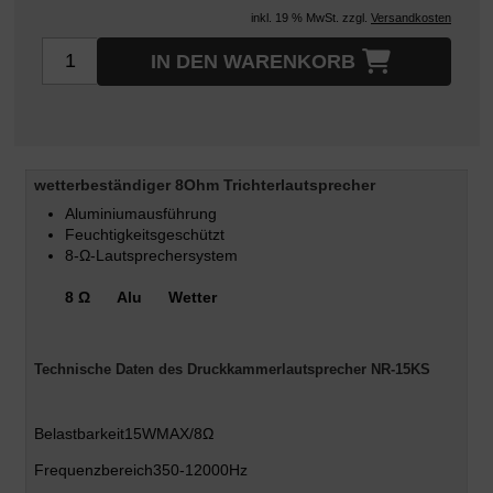
inkl. 19 % MwSt. zzgl.
Versandkosten
IN DEN WARENKORB
wetterbeständiger 8Ohm Trichterlautsprecher
Aluminiumausführung
Feuchtigkeitsgeschützt
8-Ω-Lautsprechersystem
8 Ω Alu Wetter
Technische Daten des Druckkammerlautsprecher NR-15KS
Belastbarkeit
15WMAX/8Ω
Frequenzbereich
350-12000Hz