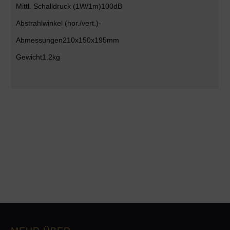
Mittl. Schalldruck
(1W/1m)100dB
Abstrahlwinkel
(hor./vert.)-
Abmessungen
210x150x195mm
Gewicht
1.2kg