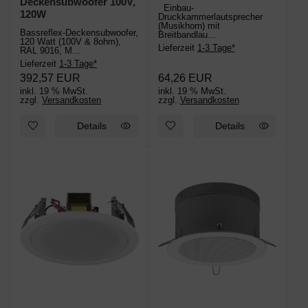
Deckensubwoofer 100V,
Einbau-
120W
Druckkammerlautsprecher
(Musikhorn) mit
Bassreflex-Deckensubwoofer,
Breitbandlau...
120 Watt (100V & 8ohm),
Lieferzeit
1-3 Tage*
RAL 9016, M...
Lieferzeit
1-3 Tage*
392,57 EUR
64,26 EUR
inkl. 19 % MwSt.
inkl. 19 % MwSt.
zzgl.
Versandkosten
zzgl.
Versandkosten
Details
Details