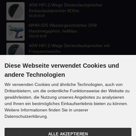
40W HiFi 2-Wege Deckenlautsprecher
Einbaulautsprecher 8Ohm
54,00 EUR
WHM-025 Wassergeschütztes 25W
Handmegaphon, hellblau
310,00 EUR
40W HiFi 2-Wege Deckenlautsprecher mit
Frequenzweiche
47,60 EUR
Diese Webseite verwendet Cookies und
andere Technologien
Wir verwenden Cookies und ähnliche Technologien, auch von
Drittanbietern, um die ordentliche Funktionsweise der Website zu
KONTAKT
gewährleisten, die Nutzung unseres Angebotes zu analysieren
und Ihnen ein bestmögliches Einkaufserlebnis bieten zu können.
Lautsprecher-OnlineShop.de
Weitere Informationen finden Sie in unserer
Rübekampstr. 35
Datenschutzerklärung.
46117 Oberhausen
Telefon +49 (0) 208 / 874188
ALLE AKZEPTIEREN