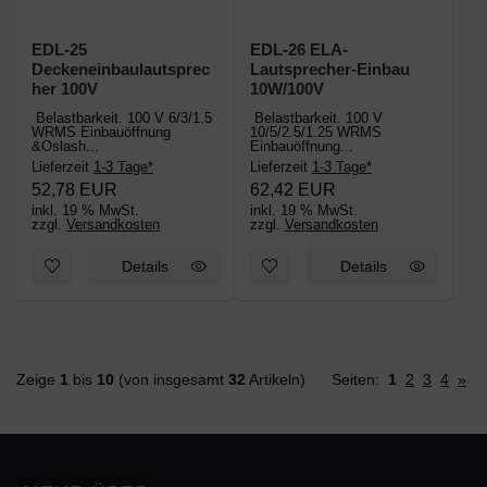
EDL-25
EDL-26 ELA-
Deckeneinbaulautsprec
Lautsprecher-Einbau
her 100V
10W/100V
Belastbarkeit. 100 V 6/3/1.5
Belastbarkeit. 100 V
WRMS Einbauöffnung
10/5/2.5/1.25 WRMS
&Oslash...
Einbauöffnung...
Lieferzeit
1-3 Tage*
Lieferzeit
1-3 Tage*
52,78 EUR
62,42 EUR
inkl. 19 % MwSt.
inkl. 19 % MwSt.
zzgl.
Versandkosten
zzgl.
Versandkosten
Details
Details
Zeige
1
bis
10
(von insgesamt
32
Artikeln)
Seiten:
1
2
3
4
»