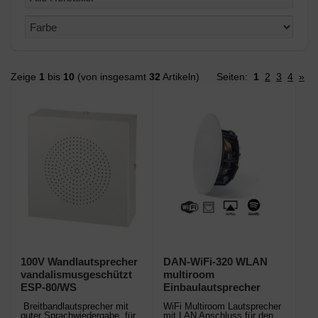
Zeige
1
bis
10
(von insgesamt
32
Artikeln)
Seiten:
1
2
3
4
»
100V Wandlautsprecher
DAN-WiFi-320 WLAN
vandalismusgeschützt
multiroom
ESP-80/WS
Einbaulautsprecher
Breitbandlautsprecher mit
WiFi Multiroom Lautsprecher
guter Sprachwiedergabe. für
mit LAN Anschluss für den