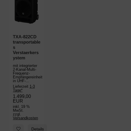
TXA-822CD
transportable
s
Verstaerkers
ystem
mit integrierter
2-Kanal-Multi-
Frequenz-
Empfängereinheit
in UHF-...
Lieferzeit
1-3
Tage*
1.499,00
EUR
inkl. 19 %
MwSt.
zzgl.
Versandkosten
Zum Merkzettel hinzufügen: TXA-822CD transportables Verst
Details