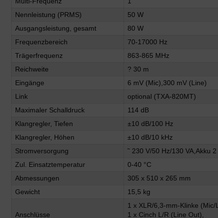
Multi-Frequenz
1
Nennleistung (PRMS)
50 W
Ausgangsleistung, gesamt
80 W
Frequenzbereich
70-17000 Hz
Trägerfrequenz
863-865 MHz
Reichweite
? 30 m
Eingänge
6 mV (Mic),300 mV (Line)
Link
optional (TXA-820MT)
Maximaler Schalldruck
114 dB
Klangregler, Tiefen
±10 dB/100 Hz
Klangregler, Höhen
±10 dB/10 kHz
Stromversorgung
˜ 230 V/50 Hz/130 VA,Akku 2 
Zul. Einsatztemperatur
0-40 °C
Abmessungen
305 x 510 x 265 mm
Gewicht
15,5 kg
1 x XLR/6,3-mm-Klinke (Mic/L
Anschlüsse
1 x Cinch L/R (Line Out),