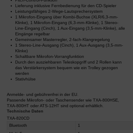
Pitch-Control-Funktion
Lieferung inklusive Fernbedienung für den CD-Spieler
Leistungsfähiges 2-Wege-Lautsprechersystem
1 Mikrofon-Eingang über Kombi-Buchse (XLR/6,3-mm-
Klinke), 1 Mikrofon-Eingang (6,3-mm-Klinke), 1 Stereo-
Line-Eingang (Cinch), 1 Aux-Eingang (3,5-mm-Klinke), alle
Eingänge regelbar
Gemeinsamer Masterregler, 2-fach-Klangregelung
1 Stereo-Line-Ausgang (Cinch), 1 Aux-Ausgang (3,5-mm-
Klinke)
Schaltbare Mikrofon-Vorrangfunktion
Durch den ausziehbaren Teleskopgriff und 2 Rollen kann
das Verstärkersystem bequem wie ein Trolley gezogen
werden
Stativhülse
Anmelde- und gebührenfrei in der EU.
Passende Mikrofon- oder Taschensender wie TXA-800HSE,
TXA-800HT oder ATS-12HT sind optional erhältlich.
Technische Daten
TXA-820CD
Bluetooth
1