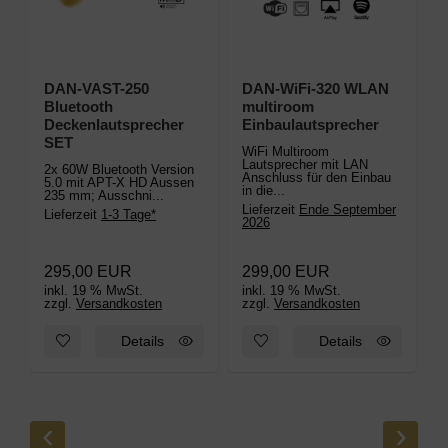
DAN-VAST-250
DAN-WiFi-320 WLAN
Bluetooth
multiroom
L
Deckenlautsprecher
Einbaulautsprecher
w
SET
WiFi Multiroom
E
Lautsprecher mit LAN
2x 60W Bluetooth Version
Anschluss für den Einbau
5.0 mit APT-X HD Aussen
in die...
235 mm; Ausschni...
D
Lieferzeit
Ende September
Lieferzeit
1-3 Tage*
W
2026
E
L
295,00 EUR
299,00 EUR
inkl. 19 % MwSt.
inkl. 19 % MwSt.
i
zzgl.
Versandkosten
zzgl.
Versandkosten
z
Zum Merkzettel hinzufügen: DAN-VAST-250 Bluetooth Decken
Zum Merkzettel hinzufügen: 
Details
Details
‹
›