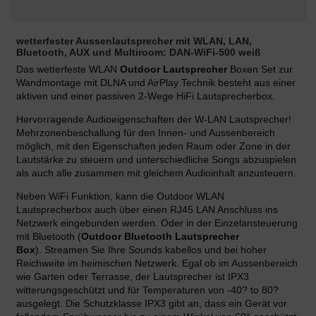
wetterfester Aussenlautsprecher mit WLAN, LAN,
Bluetooth, AUX und Multiroom: DAN-WiFi-500 weiß
Das wetterfeste WLAN
Outdoor Lautsprecher
Boxen Set zur
Wandmontage mit DLNA und AirPlay Technik besteht aus einer
aktiven und einer passiven 2-Wege HiFi Lautsprecherbox.
Hervorragende Audioeigenschaften der W-LAN Lautsprecher!
Mehrzonenbeschallung für den Innen- und Aussenbereich
möglich, mit den Eigenschaften jeden Raum oder Zone in der
Lautstärke zu steuern und unterschiedliche Songs abzuspielen
als auch alle zusammen mit gleichem Audioinhalt anzusteuern.
Neben WiFi Funktion, kann die Outdoor
WLAN
Lautsprecherbox
auch über einen RJ45 LAN Anschluss ins
Netzwerk eingebunden werden. Oder in der Einzelansteuerung
mit Bluetooth (
Outdoor Bluetooth Lautsprecher
Box
). Streamen Sie Ihre Sounds kabellos und bei hoher
Reichweite im heimischen Netzwerk. Egal ob im Aussenbereich
wie Garten oder Terrasse, der Lautsprecher ist IPX3
witterungsgeschützt und für Temperaturen von -40? to 80?
ausgelegt. Die Schutzklasse IPX3 gibt an, dass ein Gerät vor