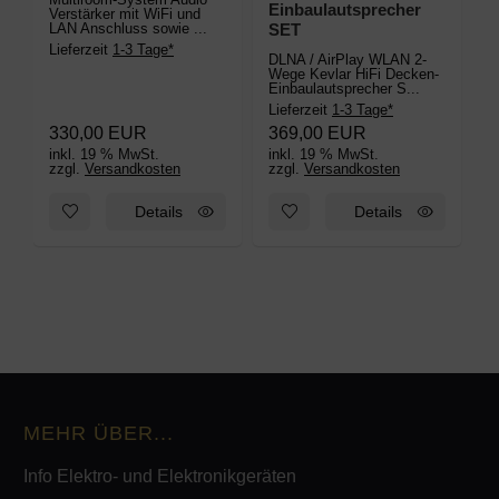
Einbaulautsprecher
Verstärker mit WiFi und
LAN Anschluss sowie ...
SET
Lieferzeit
1-3 Tage*
DLNA / AirPlay WLAN 2-
Wege Kevlar HiFi Decken-
Einbaulautsprecher S...
Lieferzeit
1-3 Tage*
330,00 EUR
369,00 EUR
inkl. 19 % MwSt.
inkl. 19 % MwSt.
zzgl.
Versandkosten
zzgl.
Versandkosten
Zum Merkzettel hinzufügen: DAN-WiFi-M50 Multiroom Audio-V
Zum Merkzettel hinzufügen: M
Details
Details
MEHR ÜBER...
Info Elektro- und Elektronikgeräten