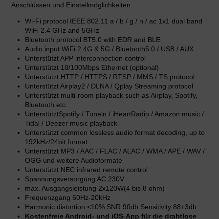
Anschlüssen und Einstellmöglichkeiten.
Wi-Fi protocol IEEE 802.11 a / b / g / n / ac 1x1 dual band
WiFi 2.4 GHz and 5GHz
Bluetooth protocol BT5.0 with EDR and BLE
Audio input WiFi 2.4G & 5G / Bluetooth5.0 / USB / AUX
Unterstützt APP interconnection control
Unterstützt 10/100Mbps Ethernet (optional)
Unterstützt HTTP / HTTPS / RTSP / MMS / TS protocol
Unterstützt Airplay2 / DLNA / Qplay Streaming protocol
Unterstützt multi-room playback such as Airplay, Spotify,
Bluetooth etc.
UnterstütztSpotify / Tuneln / iHeartRadio / Amazon music /
Tidal / Deezer music playback
Unterstützt common lossless audio format decoding, up to
192kHz/24bit format
Unterstützt MP3 / AAC / FLAC / ALAC / WMA / APE / WAV /
OGG und weitere Audioformate
Unterstützt NEC infrared remote control
Spannungsversorgung AC 230V
max. Ausgangsleistung 2x120W(4 bis 8 ohm)
Frequenzgang 60Hz-20kHz
Harmonic distortion <10% SNR 90db Sensitivity 88±3db
Kostenfreie Android- und iOS-App für die drahtlose