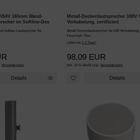
EN54V 165mm Wand-
Metall-Deckenlautsprecher 100V f
recher im Softline-Des
Verkabelung, zertifiziert
nd-Aufbau-Lautsprecher für
Metall-Deckenlautsprecher für A/B-Verkabelung,
Feuertopf, Ther...
Lieferzeit
1-3 Tage*
UR
98,09 EUR
.
Versandkosten
inkl. 19 % MwSt.
zzgl.
Versandkosten
Details
Details