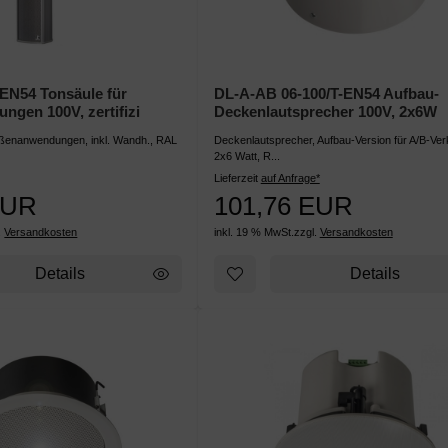
-EN54 Tonsäule für
DL-A-AB 06-100/T-EN54 Aufbau-
gen 100V, zertifizi
Deckenlautsprecher 100V, 2x6W
ußenanwendungen, inkl. Wandh., RAL
Deckenlautsprecher, Aufbau-Version für A/B-Ver
2x6 Watt, R...
Lieferzeit
auf Anfrage*
EUR
101,76 EUR
.
Versandkosten
inkl. 19 % MwSt.
zzgl.
Versandkosten
Details
Details