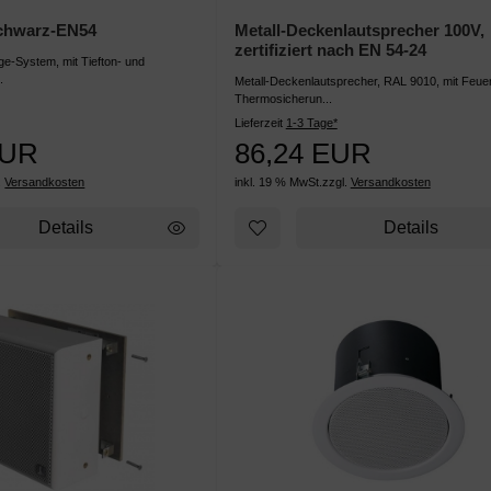
schwarz-EN54
Metall-Deckenlautsprecher 100V,
zertifiziert nach EN 54-24
ge-System, mit Tiefton- und
.
Metall-Deckenlautsprecher, RAL 9010, mit Feuer
Thermosicherun...
Lieferzeit
1-3 Tage*
EUR
86,24 EUR
.
Versandkosten
inkl. 19 % MwSt.
zzgl.
Versandkosten
Details
Details