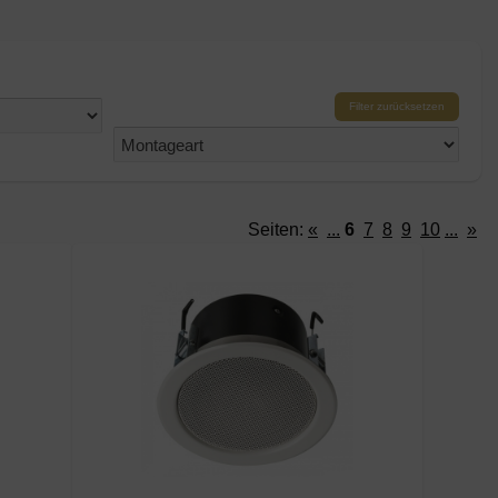
Filter zurücksetzen
Seiten:
«
...
6
7
8
9
10
...
»