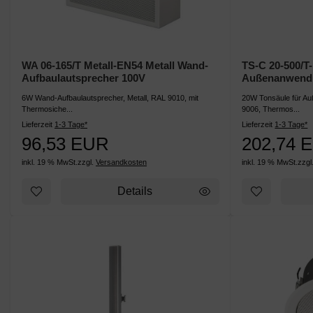
WA 06-165/T Metall-EN54 Metall Wand-
TS-C 20-500/T
Aufbaulautsprecher 100V
Außenanwendun
6W Wand-Aufbaulautsprecher, Metall, RAL 9010, mit
20W Tonsäule für A
Thermosiche...
9006, Thermos...
Lieferzeit
1-3 Tage*
Lieferzeit
1-3 Tage*
96,53 EUR
202,74 
inkl. 19 % MwSt.
zzgl.
Versandkosten
inkl. 19 % MwSt.
zzgl
Details