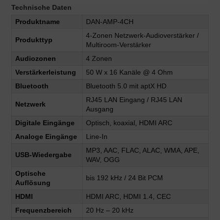
Technische Daten
Produktname
DAN-AMP-4CH
4-Zonen Netzwerk-Audioverstärker /
Produkttyp
Multiroom-Verstärker
Audiozonen
4 Zonen
Verstärkerleistung
50 W x 16 Kanäle @ 4 Ohm
Bluetooth
Bluetooth 5.0 mit aptX HD
RJ45 LAN Eingang / RJ45 LAN
Netzwerk
Ausgang
Digitale Eingänge
Optisch, koaxial, HDMI ARC
Analoge Eingänge
Line-In
MP3, AAC, FLAC, ALAC, WMA, APE,
USB-Wiedergabe
WAV, OGG
Optische
bis 192 kHz / 24 Bit PCM
Auflösung
HDMI
HDMI ARC, HDMI 1.4, CEC
Frequenzbereich
20 Hz – 20 kHz