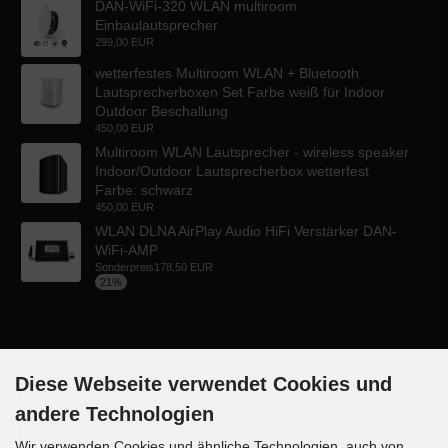
DAN-WiFi-320 WLAN multiroom
Einbaulautsprecher
299,00 EUR
wetterfestes Multiroom WLAN + Bluetooth
Lautsprecherboxen Set Farbe weiß für Indoor
Outdoor Beschallung
450,00 EUR
Multiroom WLAN Lautsprecher - wireless speaker
Indoor/Outdoor Lautsprecherbox wetterfest
Farbe: schwarz
450,00 EUR
WLAN DLNA AirPlay Audio HiFi Verstärker DAN-
WiFi-AMP
Sonderpreis
178,50 EUR
21%
Diese Webseite verwendet Cookies und
KONTAKT
andere Technologien
Lautsprecher-OnlineShop.de
Wir verwenden Cookies und ähnliche Technologien, auch von