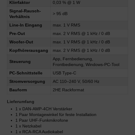
Klirrfaktor
0,03 % @ 1 W
Signal-Rausch-
> 95 dB
Verhältnis
Line-In Eingang
max. 1 V RMS
Pre-Out
max. 2 V RMS @ 1 kHz / 0 dB
Woofer-Out
max. 1 V RMS @ 1 kHz / 0 dB
Kopfhörerausgang
max. 2 V RMS @ 1 kHz / 0 dB
App, Fernbedienung,
Steuerung
Frontbedienung, Windows-PC-Tool
PC-Schnittstelle
USB Type-C
Stromversorgung
AC 110–240 V, 50/60 Hz
Bauform
2HE Rackformat
Lieferumfang
1 x DAN-AMP-4CH Verstärker
1 Paar Montagewinkel für feste Installation
1 Paar UHF-Funkmikrofone
1 x Netzkabel
1 x RCA-RCA Audiokabel