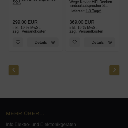
Wege Kevlar HiFi Decken-
2026
D
Einbaulautsprecher S...
W
L
Lieferzeit
1-3 Tage*
L
299,00 EUR
369,00 EUR
inkl. 19 % MwSt.
inkl. 19 % MwSt.
i
zzgl.
Versandkosten
zzgl.
Versandkosten
z
Zum Merkzettel hinzufügen: DAN-WiFi-320 WLAN multiroom E
Zum Merkzettel hinzufügen: M
Details
Details
‹
›
MEHR ÜBER...
Info Elektro- und Elektronikgeräten