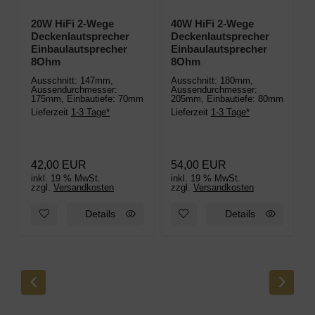
20W HiFi 2-Wege
40W HiFi 2-Wege
Deckenlautsprecher
Deckenlautsprecher
Einbaulautsprecher
Einbaulautsprecher
8Ohm
8Ohm
A
Ausschnitt: 147mm,
Ausschnitt: 180mm,
1
Aussendurchmesser:
Aussendurchmesser:
7
175mm, Einbautiefe: 70mm
205mm, Einbautiefe: 80mm
L
Lieferzeit
1-3 Tage*
Lieferzeit
1-3 Tage*
42,00 EUR
54,00 EUR
inkl. 19 % MwSt.
inkl. 19 % MwSt.
i
zzgl.
Versandkosten
zzgl.
Versandkosten
z
Zum Merkzettel hinzufügen: 20W HiFi 2-Wege Deckenlautspr
Zum Merkzettel hinzufügen: 
Details
Details
‹
›