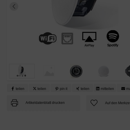
teilen
teilen
pin it
teilen
mitteilen
ma
Artikeldatenblatt drucken