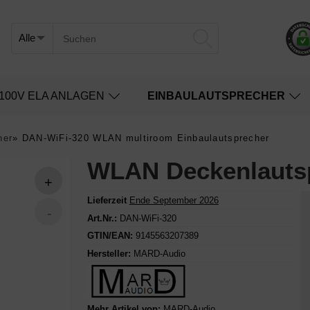
100V ELA ANLAGEN
EINBAULAUTSPRECHER
her
»
DAN-WiFi-320 WLAN multiroom Einbaulautsprecher
WLAN Deckenlauts
Lieferzeit
Ende September 2026
Art.Nr.:
DAN-WiFi-320
GTIN/EAN:
9145563207389
Hersteller:
MARD-Audio
Mehr Artikel von:
MARD-Audio