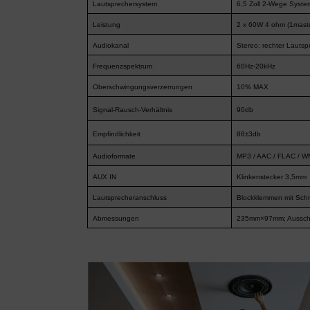
Lautsprechersystem
6,5 Zoll 2-Wege Syste
Leistung
2 x 60W
4 ohm
(1mast
Audiokanal
Stereo: rechter Lautspr
Frequenzspektrum
60Hz-20kHz
Oberschwingungsverzerrungen
10% MAX
Signal-Rausch-Verhältnis
90db
Empfindlichkeit
88±3db
Audioformate
MP3 / AAC / FLAC / WM
AUX IN
Klinkenstecker 3,5mm
Lautsprecheranschluss
Blockklemmen mit Sch
Abmessungen
235mm×97mm; Ausschn