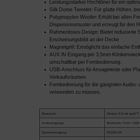
Leistungsstarker Hochtöner für ein optim
Silk Dome Tweeter: Für glatte Höhen, b
Polypropylen Woofer: Erhält bei allen F
Dispersionsmuster und erzeugt für den 
Rahmenloses Design: Bietet reduzierte Si
Erscheinungsbild an der Decke
Magnetgrill: Ermöglicht das einfache E
AUX IN Eingang per 3,5mm Klinkensteck
umschaltbar per Fernbedienung.
USB-Anschluss für Ansagetexte oder Play
Verkaufsräumen.
Fernbedienung für die gängisten Audio-
verwenden zu müssen.
Bluetooth
Version 5.0 mit aptX™
Audioeingänge
Bluetooth / AUX / USB
Stromversorgung
DC24V-4A