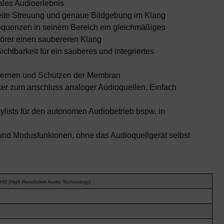
ales Audioerlebnis
reite Streuung und genaue Bildgebung im Klang
requenzen in seinem Bereich ein gleichmäßiges
Hörer einen saubereren Klang
chtbarkeit für ein sauberes und integriertes
ntfernen und Schützen der Membran
er zum anschluss analoger Audioquellen. Einfach
lists für den autonomen Audiobetrieb bspw. in
 und Modusfunkionen, ohne das Audioquellgerät selbst
 HD (High Resolution Audio Technology)