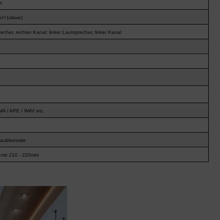
m
er+1slave)
echer, rechter Kanal; linker Lautsprecher, linker Kanal
A / APE / WAV etc.
raubkontakt
itt 210 - 220mm