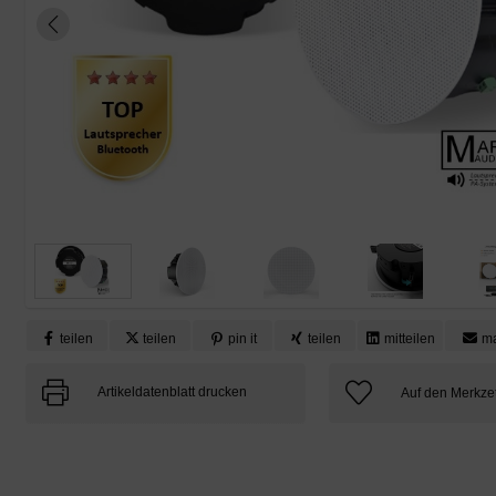
teilen
teilen
pin it
teilen
mitteilen
ma
Artikeldatenblatt drucken