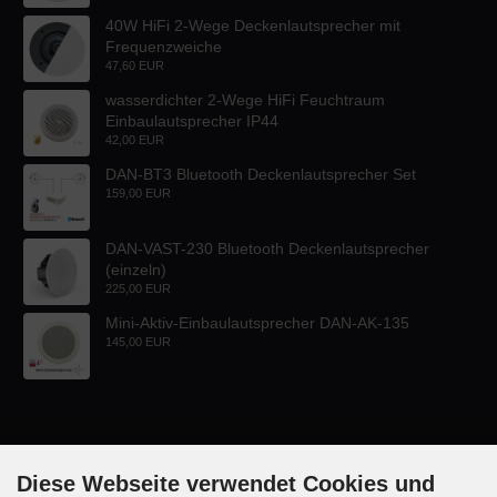
40W HiFi 2-Wege Deckenlautsprecher mit
Frequenzweiche
47,60 EUR
wasserdichter 2-Wege HiFi Feuchtraum
Einbaulautsprecher IP44
42,00 EUR
DAN-BT3 Bluetooth Deckenlautsprecher Set
159,00 EUR
DAN-VAST-230 Bluetooth Deckenlautsprecher
(einzeln)
225,00 EUR
Mini-Aktiv-Einbaulautsprecher DAN-AK-135
145,00 EUR
Diese Webseite verwendet Cookies und
KONTAKT