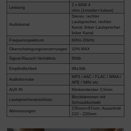
2 x 60W
4
Leistung
ohm
(1master+1slave)
Stereo: rechter
Lautsprecher, rechter
Audiokanal
Kanal; linker Lautsprecher,
linker Kanal
Frequenzspektrum
60Hz-20kHz
Oberschwingungsverzerrungen
10% MAX
Signal-Rausch-Verhältnis
90db
Empfindlichkeit
88±3db
MP3 / AAC / FLAC / WMA /
Audioformate
APE / WAV etc.
AUX IN
Klinkenstecker 3,5mm
Blockklemmen mit
Lautsprecheranschluss
Schraubkontakt
235mm×97mm; Ausschnitt
Abmessungen
210 - 220mm