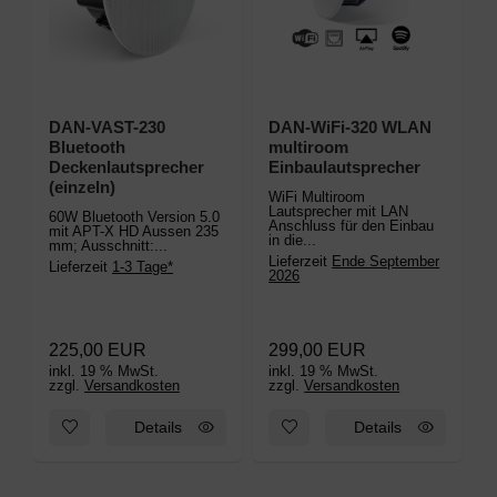
DAN-VAST-230
DAN-WiFi-320 WLAN
Bluetooth
multiroom
L
Deckenlautsprecher
Einbaulautsprecher
w
(einzeln)
WiFi Multiroom
Lautsprecher mit LAN
60W Bluetooth Version 5.0
Anschluss für den Einbau
mit APT-X HD Aussen 235
in die...
mm; Ausschnitt:...
D
Lieferzeit
Ende September
Lieferzeit
1-3 Tage*
W
2026
E
L
225,00 EUR
299,00 EUR
inkl. 19 % MwSt.
inkl. 19 % MwSt.
i
zzgl.
Versandkosten
zzgl.
Versandkosten
z
Zum Merkzettel hinzufügen: DAN-VAST-230 Bluetooth Deckenl
Zum Merkzettel hinzufügen: 
Details
Details