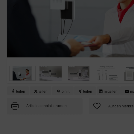
teilen
teilen
pin it
teilen
mitteilen
ma
Artikeldatenblatt drucken