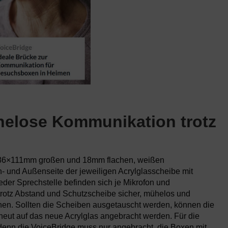
helose Kommunikation trotz
 86×111mm großen und 18mm flachen, weißen
- und Außenseite der jeweiligen Acrylglasscheibe mit
jeder Sprechstelle befinden sich je Mikrofon und
rotz Abstand und Schutzscheibe sicher, mühelos und
nen. Sollten die Scheiben ausgetauscht werden, können die
eut auf das neue Acrylglas angebracht werden. Für die
, denn die VoiceBridge muss nur angebracht, die Boxen mit