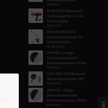
Einbaulautsprecher
39,00 EUR
WHM-025S Waterproof
Handmegaphon, rot mit
Sirenensignal
320,11 EUR
DAN-INTERCOM-1
Gegensprechanlage für
Schutzscheiben
ab
184,45 EUR
20W HiFi 2-Wege
Deckenlautsprecher
Einbaulautsprecher 8Ohm
42,00 EUR
DAN-VAST-250 Bluetooth
Deckenlautsprecher SET
295,00 EUR
40W HiFi 2-Wege
Deckenlautsprecher
Einbaulautsprecher 8Ohm
54,00 EUR