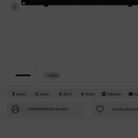
teilen
teilen
pin it
teilen
mitteilen
ma
Artikeldatenblatt drucken