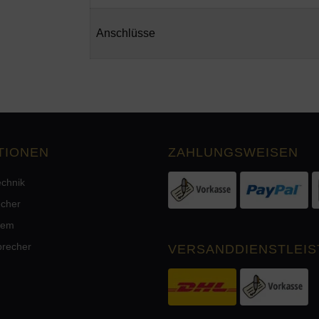
Anschlüsse
TIONEN
ZAHLUNGSWEISEN
echnik
echer
tem
precher
VERSANDDIENSTLEIS