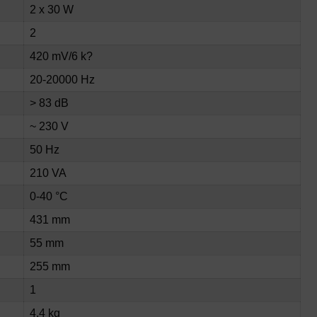
2 x 30 W
2
420 mV/6 k?
20-20000 Hz
> 83 dB
~ 230 V
50 Hz
210 VA
0-40 °C
431 mm
55 mm
255 mm
1
4,4 kg