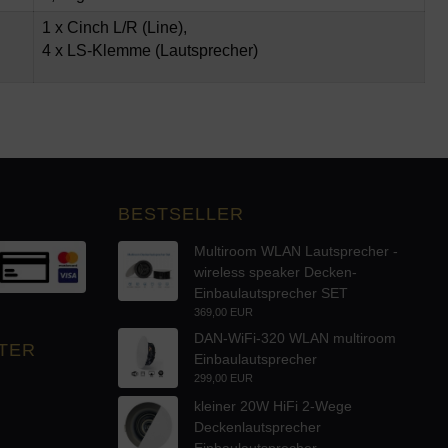
1 x Cinch L/R (Line),
4 x LS-Klemme (Lautsprecher)
BESTSELLER
Multiroom WLAN Lautsprecher -
wireless speaker Decken-
Einbaulautsprecher SET
369,00 EUR
DAN-WiFi-320 WLAN multiroom
TER
Einbaulautsprecher
299,00 EUR
kleiner 20W HiFi 2-Wege
Deckenlautsprecher