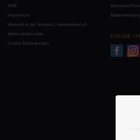
AGB
Behörden/Fir
Impressum
Batterieentso
Versand in die Schweiz | meineinkauf.ch
Widerrufsformular
FOLGE U
Cookie Einstellungen