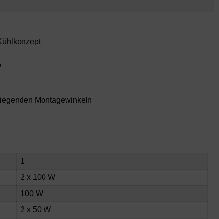
 Kühlkonzept
e
iliegenden Montagewinkeln
1
2 x 100 W
100 W
2 x 50 W