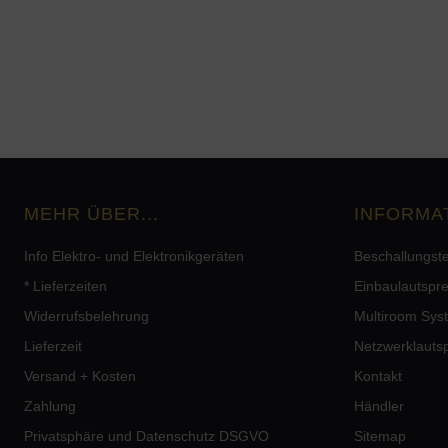
MEHR ÜBER...
INFORMA
Info Elektro- und Elektronikgeräten
Beschallungst
* Lieferzeiten
Einbaulautspr
Widerrufsbelehrung
Multiroom Sys
Lieferzeit
Netzwerklauts
Versand + Kosten
Kontakt
Zahlung
Händler
Privatsphäre und Datenschutz DSGVO
Sitemap