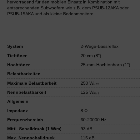
hervorragend für den mobilen Einsatz in Kombination mit
entsprechenden Subwoofern wie z.B. dem PSUB-12AKA oder
PSUB-15AKA und als kleine Bodenmonitore.
System
2-Wege-Bassreflex
Tieftöner
20 cm (8")
Hochtöner
25-mm-Hochtonhorn (1")
Belastbarkeiten
Maximale Belastbarkeit
250 W
MAX
Nennbelastbarkeit
125 W
RMS
Allgemein
Impedanz
8 Ω
Frequenzbereich
60-20000 Hz
Mittl. Schalldruck (1 W/m)
93 dB
Max. Nennschalldruck
115 dB