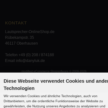
KONTAKT
Lautsprecher-OnlineShop.de
Rübekampstr. 35
46117 Oberhausen
Telefon +49 (0) 208 / 874188
Email info@danyluk.de
mod
ified eCommerce Shopsoftware © 2009-2026
Diese Webseite verwendet Cookies und ande
Technologien
Wir verwenden Cookies und ähnliche Technologien, auch von
Drittanbietern, um die ordentliche Funktionsweise der Website zu
gewährleisten, die Nutzung unseres Angebotes zu analysieren und