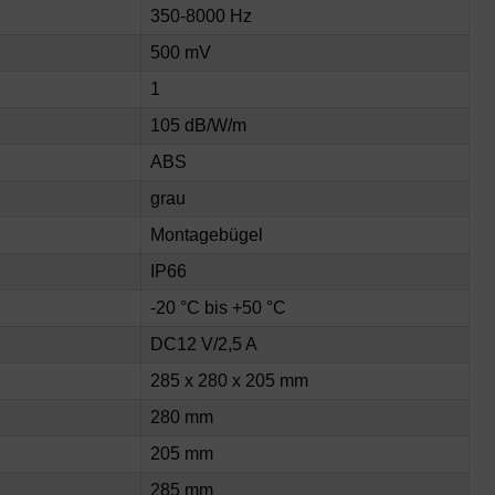
350-8000 Hz
500 mV
1
105 dB/W/m
ABS
grau
Montagebügel
IP66
-20 °C bis +50 °C
DC12 V/2,5 A
285 x 280 x 205 mm
280 mm
205 mm
285 mm