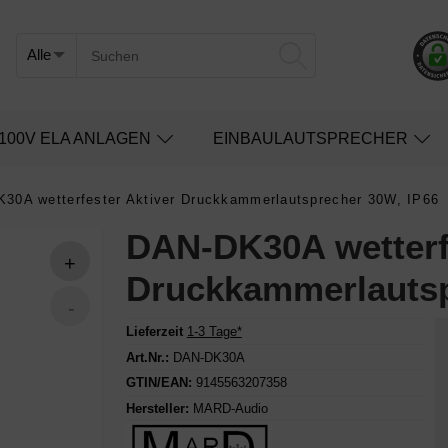
100V ELA ANLAGEN
EINBAULAUTSPRECHER
30A wetterfester Aktiver Druckkammerlautsprecher 30W, IP66
DAN-DK30A wetterfe
Druckkammerlautsp
Lieferzeit
1-3 Tage*
Art.Nr.:
DAN-DK30A
GTIN/EAN:
9145563207358
Hersteller:
MARD-Audio