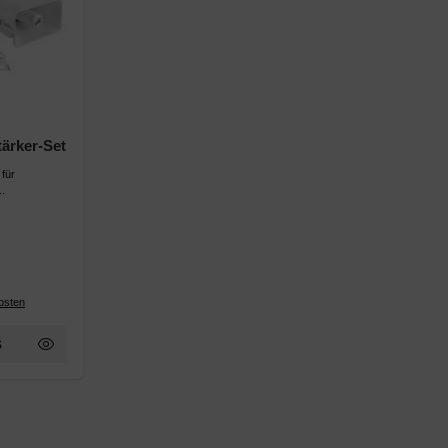
ärker-Set
für
.
osten
kammerlautsprecher 30W IP66
zufügen: ELA-66 Fahrzeugverstärker-Set
s