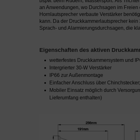
bspw. beim Rudern, Wassersport. Als Trichterl
an Anwendungen, wo Durchsagen im Freien ode
Hornlautsprecher verbaute Verstärker benöti
kann. Da der Druckkammerlautsprecher kein 2
Sprach- und Alarmierungsdurchsagen, die klar
Eigenschaften des aktiven Druckkam
wetterfestes Druckkammersystem und IP
Intergrierter 30-W Verstärker
IP66 zur Außenmontage
Einfacher Anschluss über Chinchstecker
Mobiler Einsatz möglich durch Versorgun
Lieferumfang enthalten)