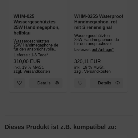
WHM-025
WHM-025S Waterproof
Wassergeschütztes
Handmegaphon, rot
25W Handmegaphon,
mit Sirenensignal
hellblau
Wassergeschützten
25W Handmegaphone de
Wassergeschützten
für den anspruchsvoll...
25W Handmegaphone de
für den anspruchsvolle...
Lieferzeit
auf Anfrage*
Lieferzeit
1-3 Tage*
310,00 EUR
320,11 EUR
inkl. 19 % MwSt.
inkl. 19 % MwSt.
zzgl.
Versandkosten
zzgl.
Versandkosten
Zum Merkzettel hinzufügen: WHM-025 Wassergeschütztes 2
Zum Merkzettel hinzufügen: W
Details
Details
Dieses Produkt ist z.B. kompatibel zu: