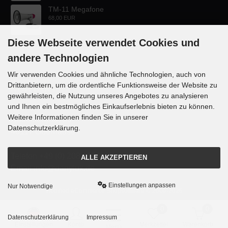
TM-11 Megafone
68,00 EUR
Diese Webseite verwendet Cookies und
andere Technologien
Wir verwenden Cookies und ähnliche Technologien, auch von
Drittanbietern, um die ordentliche Funktionsweise der Website zu
KONTAKT
gewährleisten, die Nutzung unseres Angebotes zu analysieren
und Ihnen ein bestmögliches Einkaufserlebnis bieten zu können.
Lautsprecher-OnlineShop.de
Weitere Informationen finden Sie in unserer
Rübekampstr. 35
Datenschutzerklärung.
46117 Oberhausen
Telefon +49 (0) 208 / 874188
ALLE AKZEPTIEREN
Email info@danyluk.de
Einstellungen anpassen
Nur Notwendige
mod
ified eCommerce Shopsoftware © 2009-2026
0
0
Datenschutzerklärung
Impressum
Einstellungen
Konto
Merkzettel
Warenkorb
Menü