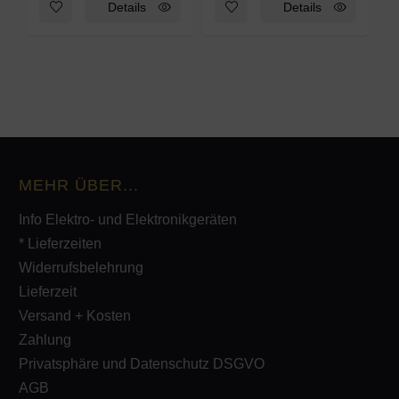
Zum Merkzettel hinzufügen: WHM-025S Waterproof Handmegap
Zum Merkzettel hinzufügen: 
Details
Details
MEHR ÜBER...
Info Elektro- und Elektronikgeräten
* Lieferzeiten
Widerrufsbelehrung
Lieferzeit
Versand + Kosten
Zahlung
Privatsphäre und Datenschutz DSGVO
AGB