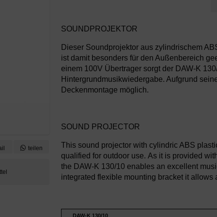
SOUNDPROJEKTOR
Dieser Soundprojektor aus zylindrischem AB
ist damit besonders für den Außenbereich ge
einem 100V Übertrager sorgt der DAW-K 130/
Hintergrundmusikwiedergabe. Aufgrund seine
Deckenmontage möglich.
SOUND PROJECTOR
This sound projector with cylindric ABS plasti
il
teilen
qualified for outdoor use.
As it is provided wi
the DAW-K 130/10 enables an excellent music
integrated
flexible mounting bracket it allows 
DAW-K 130/10