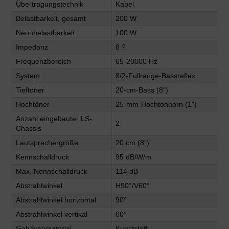
Übertragungstechnik
Kabel
Belastbarkeit, gesamt
200 W
Nennbelastbarkeit
100 W
Impedanz
8 ?
Frequenzbereich
65-20000 Hz
System
8/2-Fullrange-Bassreflex
Tieftöner
20-cm-Bass (8")
Hochtöner
25-mm-Hochtonhorn (1")
Anzahl eingebauter LS-
2
Chassis
Lautsprechergröße
20 cm (8")
Kennschalldruck
95 dB/W/m
Max. Nennschalldruck
114 dB
Abstrahlwinkel
H90°/V60°
Abstrahlwinkel horizontal
90°
Abstrahlwinkel vertikal
60°
Gehäusematerial
Kunststoff