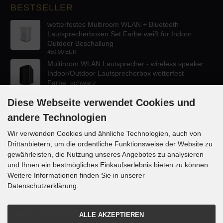
BESTSELLER
wetterfestes Multiroom WLAN + Bluetooth
Lautsprecherboxen Set Farbe weiß für Indoor
Outdoor Beschallung
450,00 EUR
Multiroom WLAN Lautsprecher - wireless speaker
Indoor/Outdoor Lautsprecherbox wetterfest
Farbe: schwarz
450,00 EUR
Diese Webseite verwendet Cookies und
andere Technologien
Wir verwenden Cookies und ähnliche Technologien, auch von
Drittanbietern, um die ordentliche Funktionsweise der Website zu
KONTAKT
gewährleisten, die Nutzung unseres Angebotes zu analysieren
und Ihnen ein bestmögliches Einkaufserlebnis bieten zu können.
Lautsprecher-OnlineShop.de
Weitere Informationen finden Sie in unserer
Rübekampstr. 35
Datenschutzerklärung.
46117 Oberhausen
Telefon +49 (0) 208 / 874188
ALLE AKZEPTIEREN