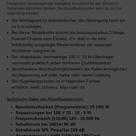
Design und hervorragenden Klangbild. Konzipiert für den Einsatz in
Gebäuden mit hohen Decken. Der Kugellautsprecher kann bis zu 5 m
abgehängt werden.
Die Montageart ist diebstahlsicher, die Abhängung kann bis
zu 5 m erfolgen.
Bei dieser Modellreihe kommt ein leistungsstarkes 2-Wege-
Koaxial-Chassis zum Einsatz, d.h. daß in die sehr
breitbandig ausgelegte Basismembran ein separater
Hochtöner integriert ist.
Der eingebaute, hochwertige 100 V, 20 W-Übertrager
vermeidet praktisch jeden hörbaren Qualitätsverlust
Verschiedene Anschlußmöglichkeiten am Kabel ermöglichen
die Anpassung auf volle, halbe oder viertel Leistung.
Der Kugellautsprecher ist in folgenden Farben
erhätlich: weiß, schwarz, blau oder rot
?
technische Daten des Kugellautsprecher:
Nennbelastbarkeit (Programmleist.)
20 (40) W
Anpassungen bei 100 V
20 - 10 - 5 W
Frequenzbereich (±10dB)
120 - 16.000 Hz
Schalldruck bei 1W/1m
96 dB
Schalldruck SPL Pmax/1m
109 dB
Abstrahlwinkel (-6dB)
1/4/8 kHz 190 Grad