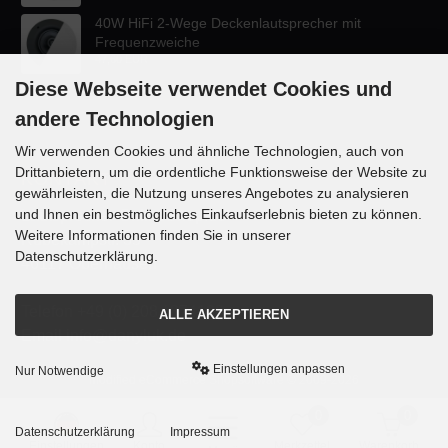
40W HiFi 2-Wege Deckenlautsprecher mit
Frequenzweiche
47,60 EUR
Diese Webseite verwendet Cookies und
andere Technologien
Wir verwenden Cookies und ähnliche Technologien, auch von
Drittanbietern, um die ordentliche Funktionsweise der Website zu
KONTAKT
gewährleisten, die Nutzung unseres Angebotes zu analysieren
und Ihnen ein bestmögliches Einkaufserlebnis bieten zu können.
Lautsprecher-OnlineShop.de
Weitere Informationen finden Sie in unserer
Rübekampstr. 35
Datenschutzerklärung.
46117 Oberhausen
Telefon +49 (0) 208 / 874188
ALLE AKZEPTIEREN
Email info@danyluk.de
Einstellungen anpassen
Nur Notwendige
mod
ified eCommerce Shopsoftware © 2009-2026
0
0
Datenschutzerklärung
Impressum
Einstellungen
Konto
Merkzettel
Warenkorb