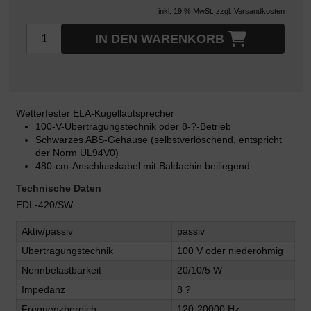
inkl. 19 % MwSt. zzgl.
Versandkosten
IN DEN WARENKORB
Wetterfester ELA-Kugellautsprecher
100-V-Übertragungstechnik oder 8-?-Betrieb
Schwarzes ABS-Gehäuse (selbstverlöschend, entspricht
der Norm UL94V0)
480-cm-Anschlusskabel mit Baldachin beiliegend
Technische Daten
EDL-420/SW
Aktiv/passiv
passiv
Übertragungstechnik
100 V oder niederohmig
Nennbelastbarkeit
20/10/5 W
Impedanz
8 ?
Frequenzbereich
120-20000 Hz