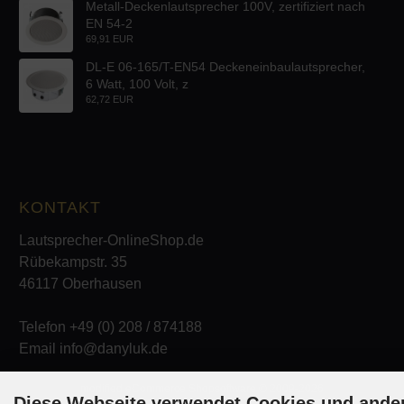
Metall-Deckenlautsprecher 100V, zertifiziert nach
EN 54-2
69,91 EUR
DL-E 06-165/T-EN54 Deckeneinbaulautsprecher,
6 Watt, 100 Volt, z
62,72 EUR
KONTAKT
Lautsprecher-OnlineShop.de
Rübekampstr. 35
46117 Oberhausen
Telefon +49 (0) 208 / 874188
Email info@danyluk.de
mod
ified eCommerce Shopsoftware © 2009-2026
Diese Webseite verwendet Cookies und ande