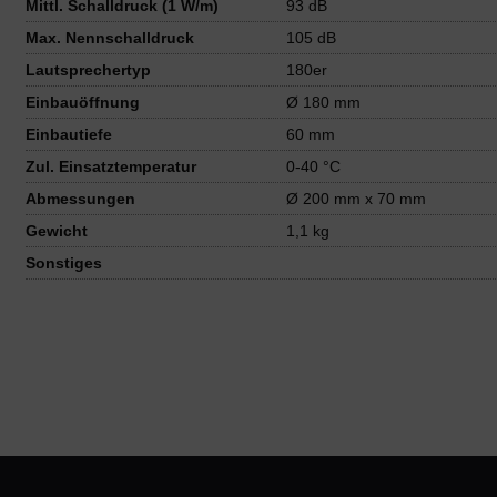
Mittl. Schalldruck (1 W/m)
93 dB
Max. Nennschalldruck
105 dB
Lautsprechertyp
180er
Einbauöffnung
Ø 180 mm
Einbautiefe
60 mm
Zul. Einsatztemperatur
0-40 °C
Abmessungen
Ø 200 mm x 70 mm
Gewicht
1,1 kg
Sonstiges