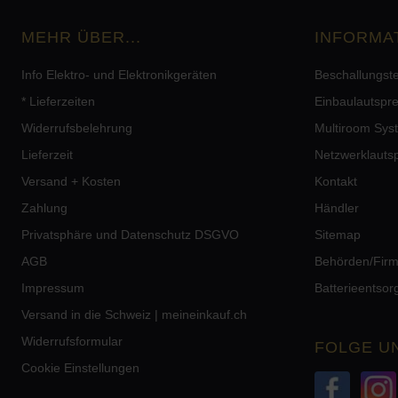
MEHR ÜBER...
INFORMA
Info Elektro- und Elektronikgeräten
Beschallungst
* Lieferzeiten
Einbaulautspr
Widerrufsbelehrung
Multiroom Sys
Lieferzeit
Netzwerklauts
Versand + Kosten
Kontakt
Zahlung
Händler
Privatsphäre und Datenschutz DSGVO
Sitemap
AGB
Behörden/Fir
Impressum
Batterieentso
Versand in die Schweiz | meineinkauf.ch
Widerrufsformular
FOLGE U
Cookie Einstellungen