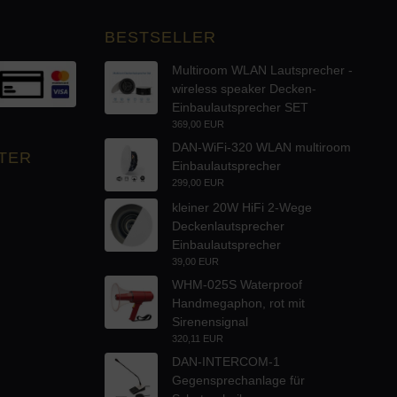
BESTSELLER
Multiroom WLAN Lautsprecher -
wireless speaker Decken-
Einbaulautsprecher SET
369,00 EUR
DAN-WiFi-320 WLAN multiroom
TER
Einbaulautsprecher
299,00 EUR
kleiner 20W HiFi 2-Wege
Deckenlautsprecher
Einbaulautsprecher
39,00 EUR
WHM-025S Waterproof
Handmegaphon, rot mit
Sirenensignal
320,11 EUR
DAN-INTERCOM-1
Gegensprechanlage für