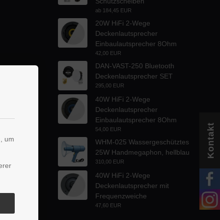
Schutzscheiben
ab
184,45 EUR
20W HiFi 2-Wege
Deckenlautsprecher
Einbaulautsprecher 8Ohm
42,00 EUR
DAN-VAST-250 Bluetooth
Deckenlautsprecher SET
295,00 EUR
40W HiFi 2-Wege
Deckenlautsprecher
Einbaulautsprecher 8Ohm
Kontakt
54,00 EUR
n, um
WHM-025 Wassergeschütztes
25W Handmegaphon, hellblau
310,00 EUR
erer
40W HiFi 2-Wege
Deckenlautsprecher mit
Frequenzweiche
47,60 EUR