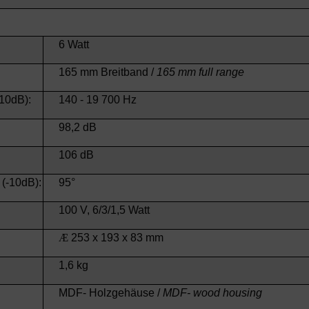
6 Watt
165 mm Breitband /
165 mm full range
-10dB):
140 - 19 700 Hz
98,2 dB
106 dB
(-10dB):
95°
100 V, 6/3/1,5 Watt
Æ
253 x 193 x 83 mm
1,6 kg
MDF- Holzgehäuse /
MDF- wood housing