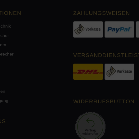
TIONEN
ZAHLUNGSWEISEN
echnik
echer
tem
precher
VERSANDDIENSTLEIS
men
rgung
WIDERRUFSBUTTON
NS