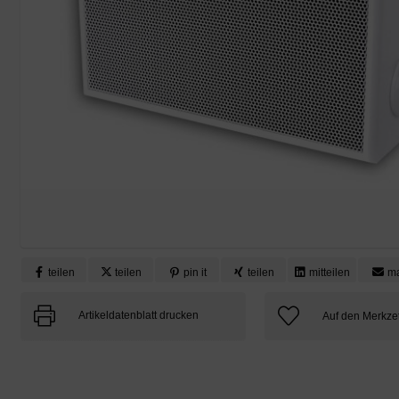
teilen
teilen
pin it
teilen
mitteilen
ma
Artikeldatenblatt drucken