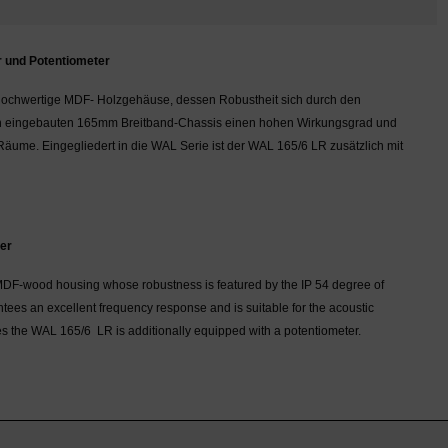
und Potentiometer
hochwertige MDF- Holzgehäuse, dessen Robustheit sich durch den
den eingebauten 165mm Breitband-Chassis einen hohen Wirkungsgrad und
Räume. Eingegliedert in die WAL Serie ist der WAL 165/6 LR zusätzlich mit
er
m MDF-wood housing whose robustness is featured by the IP 54 degree of
tees an excellent frequency response and is suitable for the acoustic
ies the WAL 165/6 LR is additionally equipped with a potentiometer.