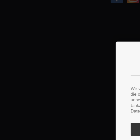
Wir 
die 
unse
Eink
Date