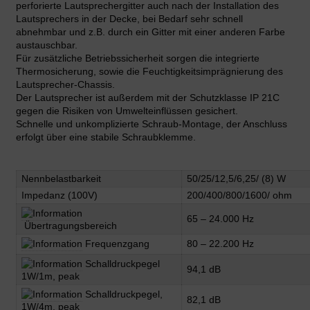
perforierte Lautsprechergitter auch nach der Installation des
Lautsprechers in der Decke, bei Bedarf sehr schnell
abnehmbar und z.B. durch ein Gitter mit einer anderen Farbe
austauschbar.
Für zusätzliche Betriebssicherheit sorgen die integrierte
Thermosicherung, sowie die Feuchtigkeitsimprägnierung des
Lautsprecher-Chassis.
Der Lautsprecher ist außerdem mit der Schutzklasse IP 21C
gegen die Risiken von Umwelteinflüssen gesichert.
Schnelle und unkomplizierte Schraub-Montage, der Anschluss
erfolgt über eine stabile Schraubklemme.
Nennbelastbarkeit
50/25/12,5/6,25/ (8) W
Impedanz (100V)
200/400/800/1600/ ohm
65 – 24.000 Hz
Übertragungsbereich
Frequenzgang
80 – 22.200 Hz
Schalldruckpegel
94,1 dB
1W/1m, peak
Schalldruckpegel,
82,1 dB
1W/4m, peak