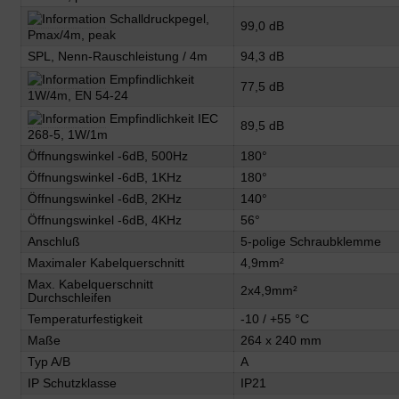
Schalldruckpegel,
99,0 dB
Pmax/4m, peak
SPL, Nenn-Rauschleistung / 4m
94,3 dB
Empfindlichkeit
77,5 dB
1W/4m, EN 54-24
Empfindlichkeit IEC
89,5 dB
268-5, 1W/1m
Öffnungswinkel -6dB, 500Hz
180°
Öffnungswinkel -6dB, 1KHz
180°
Öffnungswinkel -6dB, 2KHz
140°
Öffnungswinkel -6dB, 4KHz
56°
Anschluß
5-polige Schraubklemme
Maximaler Kabelquerschnitt
4,9mm²
Max. Kabelquerschnitt
2x4,9mm²
Durchschleifen
Temperaturfestigkeit
-10 / +55 °C
Maße
264 x 240 mm
Typ A/B
A
IP Schutzklasse
IP21