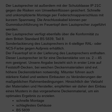
Der Lautsprecher ist außerdem mit der Schutzklasse IP 21C
gegen die Risiken von Umwelteinflüssen gesichert. Schnelle
und unkomplizierte Montage per Federschnappverschluss mit
kurzem Spannweg. Die Anschlusskabel können per
Gummidurchführung im Feuertopf dem Lautsprecher zugeführt
werden.
Der Lautsprecher verfügt ebenfalls über die Konformität zu
dem British Standard BS 5839, Teil 8.
Sonderlackierung des Lautsprechers in 4-stelliger RAL- oder
NCS-Farbe gegen Aufpreis erhältlich.
Der Feuertopf ist in der Lieferung des Lautsprechers enthalten.
Dieser Lautsprecher ist für eine Deckenstärke von ca. 2 – 45
mm geeignet. Unsere Angabe bezieht sich in erster Linie auf
Feststoff-Decken, bei weichen Deckenmaterialien sind evt.
höhere Deckenstärken notwendig. Mitunter führen auch
stärkere Kabel und weitere Einbauten zu Veränderungen der
maßgeblichen Rahmenbedingungen. Hinsichtlich der Vielzahl
der Materialien und Hersteller, empfehlen wir daher den Einbau
eines Musters in das vorgesehene Deckenmaterial, um ein
optimales Ergebnis zu erzielen.
schnelle Montage
schlagfestes Gehäuse
BS 5839