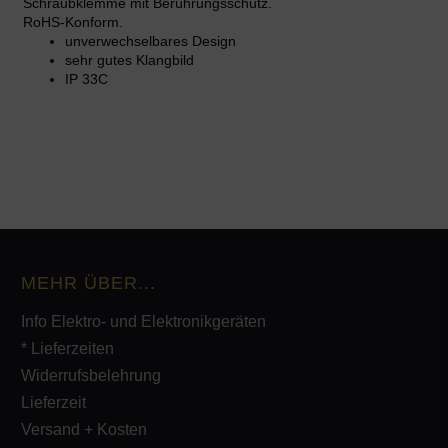
Schraubklemme mit Berührungsschutz.
RoHS-Konform.
unverwechselbares Design
sehr gutes Klangbild
IP 33C
MEHR ÜBER...
Info Elektro- und Elektronikgeräten
* Lieferzeiten
Widerrufsbelehrung
Lieferzeit
Versand + Kosten