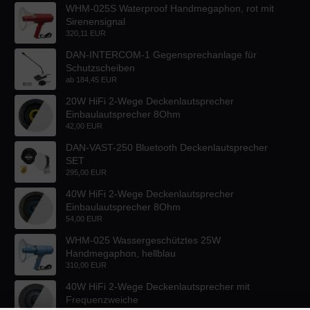
WHM-025S Waterproof Handmegaphon, rot mit
Sirenensignal
320,11 EUR
DAN-INTERCOM-1 Gegensprechanlage für
Schutzscheiben
ab
184,45 EUR
20W HiFi 2-Wege Deckenlautsprecher
Einbaulautsprecher 8Ohm
42,00 EUR
DAN-VAST-250 Bluetooth Deckenlautsprecher
SET
295,00 EUR
40W HiFi 2-Wege Deckenlautsprecher
Einbaulautsprecher 8Ohm
54,00 EUR
WHM-025 Wassergeschütztes 25W
Handmegaphon, hellblau
310,00 EUR
40W HiFi 2-Wege Deckenlautsprecher mit
Frequenzweiche