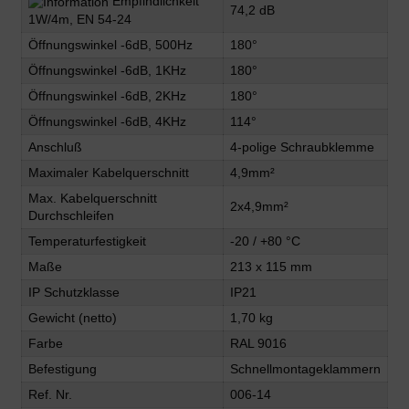
Empfindlichkeit
74,2 dB
1W/4m, EN 54-24
Öffnungswinkel -6dB, 500Hz
180°
Öffnungswinkel -6dB, 1KHz
180°
Öffnungswinkel -6dB, 2KHz
180°
Öffnungswinkel -6dB, 4KHz
114°
Anschluß
4-polige Schraubklemme
Maximaler Kabelquerschnitt
4,9mm²
Max. Kabelquerschnitt
2x4,9mm²
Durchschleifen
Temperaturfestigkeit
-20 / +80 °C
Maße
213 x 115 mm
IP Schutzklasse
IP21
Gewicht (netto)
1,70 kg
Farbe
RAL 9016
Befestigung
Schnellmontageklammern
Ref. Nr.
006-14