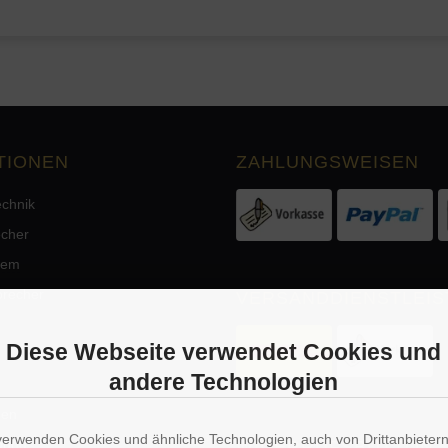
TIONEN
ZAHLUNGSWEISEN
echnik
echer
tem
precher
VERSANDDIENSTLEIS
Diese Webseite verwendet Cookies und
andere Technologien
men
verwenden Cookies und ähnliche Technologien, auch von Drittanbieter
rgung
WIDERRUFSBUTTON