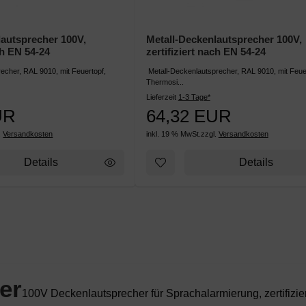
lautsprecher 100V,
Metall-Deckenlautsprecher 100V,
ch EN 54-24
zertifiziert nach EN 54-24
echer, RAL 9010, mit Feuertopf,
Metall-Deckenlautsprecher, RAL 9010, mit Feue
Thermosi...
Lieferzeit
1-3 Tage*
UR
64,32 EUR
.
Versandkosten
inkl. 19 % MwSt.
zzgl.
Versandkosten
Details
Details
er
100V Deckenlautsprecher für Sprachalarmierung, zertifiz