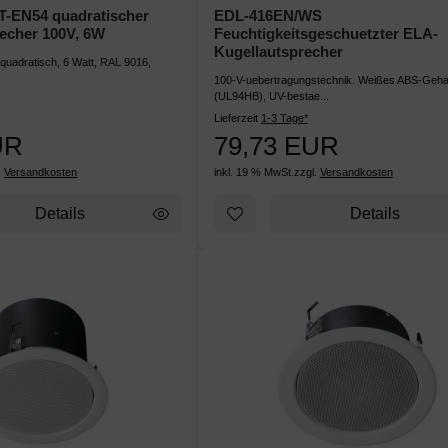
T-EN54 quadratischer
EDL-416EN/WS
echer 100V, 6W
Feuchtigkeitsgeschuetzter ELA-
Kugellautsprecher
quadratisch, 6 Watt, RAL 9016,
100-V-uebertragungstechnik. Weißes ABS-Geh
(UL94HB), UV-bestae...
Lieferzeit
1-3 Tage*
UR
79,73 EUR
.
Versandkosten
inkl. 19 % MwSt.
zzgl.
Versandkosten
Details
Details