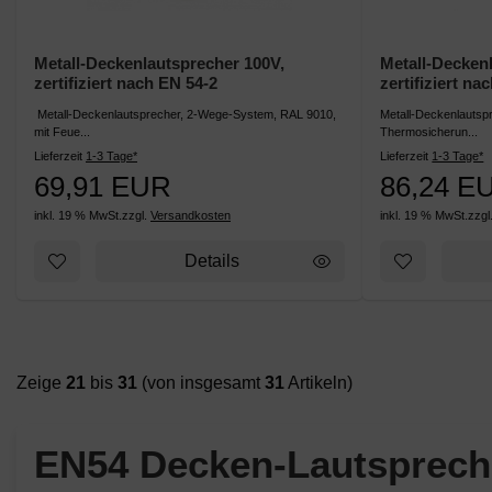
Metall-Deckenlautsprecher 100V,
Metall-Decken
zertifiziert nach EN 54-2
zertifiziert na
Metall-Deckenlautsprecher, 2-Wege-System, RAL 9010,
Metall-Deckenlautspr
mit Feue...
Thermosicherun...
Lieferzeit
1-3 Tage*
Lieferzeit
1-3 Tage*
69,91 EUR
86,24 E
inkl. 19 % MwSt.
zzgl.
Versandkosten
inkl. 19 % MwSt.
zzgl
Details
Zeige
21
bis
31
(von insgesamt
31
Artikeln)
EN54 Decken-Lautsprech