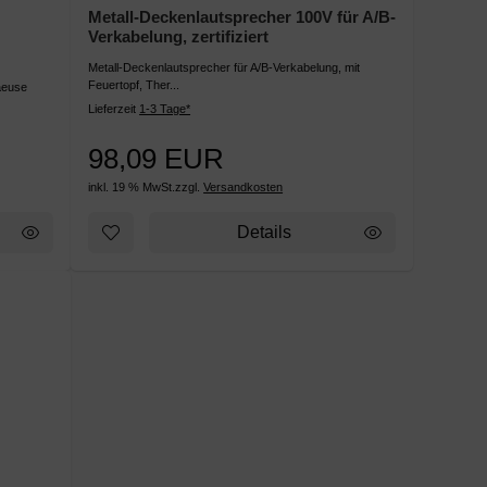
Metall-Deckenlautsprecher 100V für A/B-
Verkabelung, zertifiziert
Metall-Deckenlautsprecher für A/B-Verkabelung, mit
Feuertopf, Ther...
aeuse
Lieferzeit
1-3 Tage*
98,09 EUR
inkl. 19 % MwSt.
zzgl.
Versandkosten
Details