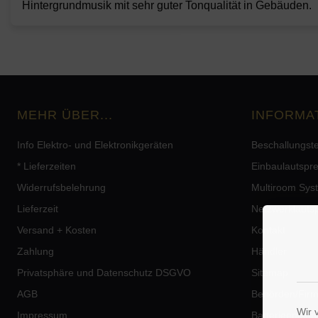
Hintergrundmusik mit sehr guter Tonqualität in Gebäuden.
MEHR ÜBER...
INFORMA
Info Elektro- und Elektronikgeräten
Beschallungst
* Lieferzeiten
Einbaulautspr
Widerrufsbelehrung
Multiroom Sys
Lieferzeit
Netzwerklauts
Versand + Kosten
Kontakt
Zahlung
Händler
Privatsphäre und Datenschutz DSGVO
Sitemap
AGB
Behörden/Fir
Wir 
Impressum
Batterieentso