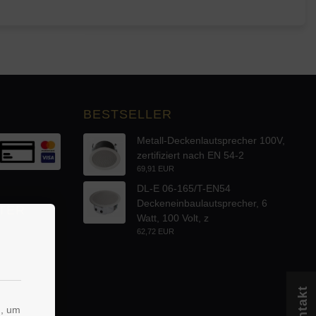
BESTSELLER
Metall-Deckenlautsprecher 100V,
zertifiziert nach EN 54-2
69,91 EUR
DL-E 06-165/T-EN54
Deckeneinbaulautsprecher, 6
TER
Watt, 100 Volt, z
62,72 EUR
Kontakt
n, um