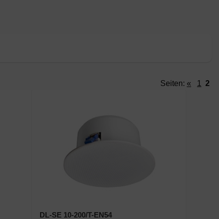
Seiten:
«
1
2
DL-SE 10-200/T-EN54