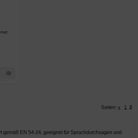
rtopf,
Seiten:
«
1
2
iert gemäß EN 54-24, geeignet für Sprachdurchsagen und