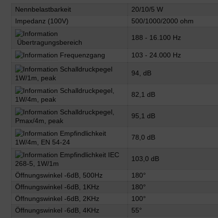
Nennbelastbarkeit
20/10/5 W
Impedanz (100V)
500/1000/2000 ohm
188 - 16.100 Hz
Übertragungsbereich
Frequenzgang
103 - 24.000 Hz
Schalldruckpegel
94, dB
1W/1m, peak
Schalldruckpegel,
82,1 dB
1W/4m, peak
Schalldruckpegel,
95,1 dB
Pmax/4m, peak
Empfindlichkeit
78,0 dB
1W/4m, EN 54-24
Empfindlichkeit IEC
103,0 dB
268-5, 1W/1m
Öffnungswinkel -6dB, 500Hz
180°
Öffnungswinkel -6dB, 1KHz
180°
Öffnungswinkel -6dB, 2KHz
100°
Öffnungswinkel -6dB, 4KHz
55°