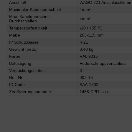
Anschluß
WAGO 221 Anschlussklem
Maximaler Kabelquerschnitt
4mm²
Max. Kabelquerschnitt
4mm²
Durchschleifen
Temperaturfestigkeit
-10 / +55 °C
Maße
265x115 mm
IP Schutzklasse
IP21
Gewicht (netto)
3,40 kg
Farbe
RAL 9016
Befestigung
Federschnappverschluss
Verpackungseinheit
8
Ref. Nr.
002-18
ID-Code
SAA-1802
Zertifizierungsnummer
1438-CPR-xxxx