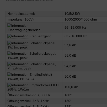
Nennbelastbarkeit
10/5/2,5W
Impedanz (100V)
1000/2000/4000 ohm
56 -18.000 Hz
Übertragungsbereich
Frequenzgang
63 - 16.000 Hz
Schalldruckpegel
97,0 dB
1W/1m, peak
Schalldruckpegel,
85,0 dB
1W/4m, peak
Schalldruckpegel,
94,2 dB
Pmax/4m, peak
Empfindlichkeit
80,0 dB
1W/4m, EN 54-24
Empfindlichkeit IEC
100,0 dB
268-5, 1W/1m
Öffnungswinkel -6dB, 500Hz
180°
Öffnungswinkel -6dB, 1KHz
180°
Öffnungswinkel -6dB, 2KHz
128°