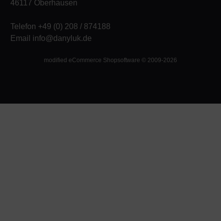
46117 Oberhausen
Telefon +49 (0) 208 / 874188
Email info@danyluk.de
mod
ified eCommerce Shopsoftware © 2009-2026