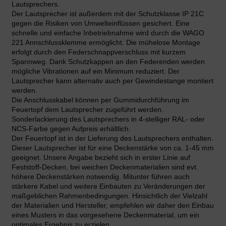
Lautsprechers.
Der Lautsprecher ist außerdem mit der Schutzklasse IP 21C
gegen die Risiken von Umwelteinflüssen gesichert. Eine
schnelle und einfache Inbetriebnahme wird durch die WAGO
221 Annschlussklemme ermöglicht. Die mühelose Montage
erfolgt durch den Federschnappverschluss mit kurzem
Spannweg. Dank Schutzkappen an den Federenden werden
mögliche Vibrationen auf ein Minimum reduziert. Der
Lautsprecher kann alternativ auch per Gewindestange montiert
werden.
Die Anschlusskabel können per Gummidurchführung im
Feuertopf dem Lautsprecher zugeführt werden.
Sonderlackierung des Lautsprechers in 4-stelliger RAL- oder
NCS-Farbe gegen Aufpreis erhältlich.
Der Feuertopf ist in der Lieferung des Lautsprechers enthalten.
Dieser Lautsprecher ist für eine Deckenstärke von ca. 1-45 mm
geeignet. Unsere Angabe bezieht sich in erster Linie auf
Feststoff-Decken, bei weichen Deckenmaterialien sind evt.
höhere Deckenstärken notwendig. Mitunter führen auch
stärkere Kabel und weitere Einbauten zu Veränderungen der
maßgeblichen Rahmenbedingungen. Hinsichtlich der Vielzahl
der Materialien und Hersteller, empfehlen wir daher den Einbau
eines Musters in das vorgesehene Deckenmaterial, um ein
optimales Ergebnis zu erzielen.