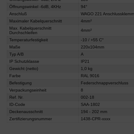
Öffnungswinkel -6dB, 4KHz
94°
Anschluß
WAGO 221 Anschlussklem
Maximaler Kabelquerschnitt
4mm²
Max. Kabelquerschnitt
4mm²
Durchschleifen
Temperaturfestigkeit
-10 / +55 C°
Maße
220x104mm
Typ A/B
A
IP Schutzklasse
IP21
Gewicht (netto)
1,0 kg
Farbe
RAL 9016
Befestigung
Federschnappverschluss
Verpackungseinheit
8
Ref. Nr.
002-18
ID-Code
SAA-1802
Deckenausschnitt
194 - 202 mm
Zertifizierungsnummer
1438-CPR-xxxx