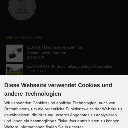
BESTSELLER
ELA-510 Durchsagesystem für
Aussenanwendungen
218,00 EUR
ELA-SPORT-40 Beschallungsanlage Sportplatz
1.650,00 EUR
Diese Webseite verwendet Cookies und
andere Technologien
Wir verwenden Cookies und ähnliche Technologien, auch von
Drittanbietern, um die ordentliche Funktionsweise der Website zu
KONTAKT
gewährleisten, die Nutzung unseres Angebotes zu analysieren
und Ihnen ein bestmögliches Einkaufserlebnis bieten zu können.
Lautsprecher-OnlineShop.de
Weitere Informationen finden Sie in unserer