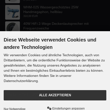
WHM-025 Wassergeschütztes 25W
Handmegaphon, hellblau
310,00 EUR
40W HiFi 2-Wege Deckenlautsprecher mit
Frequenzweiche
47,60 EUR
Diese Webseite verwendet Cookies und
andere Technologien
Wir verwenden Cookies und ähnliche Technologien, auch von
Drittanbietern, um die ordentliche Funktionsweise der Website zu
KONTAKT
gewährleisten, die Nutzung unseres Angebotes zu analysieren
und Ihnen ein bestmögliches Einkaufserlebnis bieten zu können.
Lautsprecher-OnlineShop.de
Weitere Informationen finden Sie in unserer
Rübekampstr. 35
Datenschutzerklärung.
46117 Oberhausen
Telefon +49 (0) 208 / 874188
ALLE AKZEPTIEREN
Email info@danyluk.de
Einstellungen anpassen
Nur Notwendige