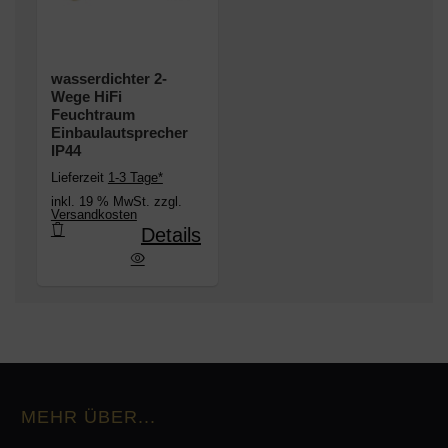
wasserdichter 2-
Wege HiFi
Feuchtraum
Einbaulautsprecher
IP44
Lieferzeit
1-3 Tage*
inkl. 19 % MwSt. zzgl.
Versandkosten
Details
2-Wege HiFi Feuchtraum Einbaulautsprecher IP44
MEHR ÜBER...