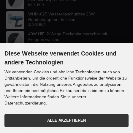
54,00 EUR
WHM-025 Wassergeschütztes 25W
Handmegaphon, hellblau
310,00 EUR
40W HiFi 2-Wege Deckenlautsprecher mit
Frequenzweiche
47,60 EUR
Diese Webseite verwendet Cookies und
andere Technologien
Wir verwenden Cookies und ähnliche Technologien, auch von
Drittanbietern, um die ordentliche Funktionsweise der Website zu
KONTAKT
gewährleisten, die Nutzung unseres Angebotes zu analysieren
und Ihnen ein bestmögliches Einkaufserlebnis bieten zu können.
Lautsprecher-OnlineShop.de
Weitere Informationen finden Sie in unserer
Rübekampstr. 35
Datenschutzerklärung.
46117 Oberhausen
Telefon +49 (0) 208 / 874188
ALLE AKZEPTIEREN
Email info@danyluk.de