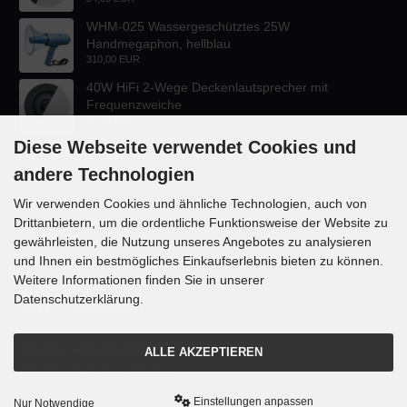
WHM-025 Wassergeschütztes 25W
Handmegaphon, hellblau
310,00 EUR
40W HiFi 2-Wege Deckenlautsprecher mit
Frequenzweiche
47,60 EUR
Diese Webseite verwendet Cookies und
andere Technologien
Wir verwenden Cookies und ähnliche Technologien, auch von
Drittanbietern, um die ordentliche Funktionsweise der Website zu
KONTAKT
gewährleisten, die Nutzung unseres Angebotes zu analysieren
und Ihnen ein bestmögliches Einkaufserlebnis bieten zu können.
Lautsprecher-OnlineShop.de
Weitere Informationen finden Sie in unserer
Rübekampstr. 35
Datenschutzerklärung.
46117 Oberhausen
Telefon +49 (0) 208 / 874188
ALLE AKZEPTIEREN
Email info@danyluk.de
Einstellungen anpassen
Nur Notwendige