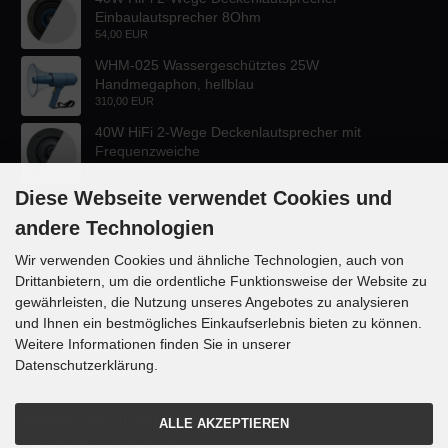
Einbaulautsprecher 8Ohm
54,00 EUR
WHM-025 Wassergeschütztes 25W
Handmegaphon, hellblau
310,00 EUR
40W HiFi 2-Wege Deckenlautsprecher mit
Frequenzweiche
47,60 EUR
Diese Webseite verwendet Cookies und
andere Technologien
Wir verwenden Cookies und ähnliche Technologien, auch von
Drittanbietern, um die ordentliche Funktionsweise der Website zu
KONTAKT
gewährleisten, die Nutzung unseres Angebotes zu analysieren
und Ihnen ein bestmögliches Einkaufserlebnis bieten zu können.
Lautsprecher-OnlineShop.de
Weitere Informationen finden Sie in unserer
Rübekampstr. 35
Datenschutzerklärung.
46117 Oberhausen
Telefon +49 (0) 208 / 874188
ALLE AKZEPTIEREN
Email info@danyluk.de