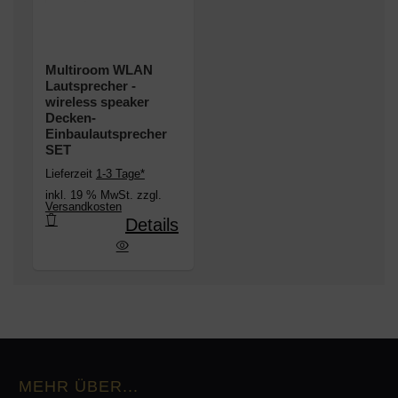
Multiroom WLAN
Lautsprecher -
wireless speaker
Decken-
Einbaulautsprecher
SET
Lieferzeit
1-3 Tage*
inkl. 19 % MwSt. zzgl.
Versandkosten
Details
cher - wireless speaker Decken-Einbaulautsprec
MEHR ÜBER...