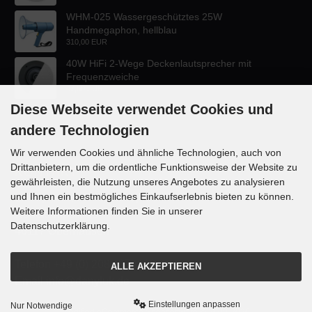
WHM-025 Wassergeschütztes 25W
Handmegaphon, hellblau
310,00 EUR
40W HiFi 2-Wege Deckenlautsprecher mit
Frequenzweiche
47,60 EUR
Diese Webseite verwendet Cookies und
andere Technologien
Wir verwenden Cookies und ähnliche Technologien, auch von
Drittanbietern, um die ordentliche Funktionsweise der Website zu
KONTAKT
gewährleisten, die Nutzung unseres Angebotes zu analysieren
und Ihnen ein bestmögliches Einkaufserlebnis bieten zu können.
Lautsprecher-OnlineShop.de
Weitere Informationen finden Sie in unserer
Rübekampstr. 35
Datenschutzerklärung.
46117 Oberhausen
Telefon +49 (0) 208 / 874188
ALLE AKZEPTIEREN
Email info@danyluk.de
Einstellungen anpassen
Nur Notwendige