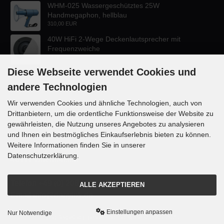
WHM-025 Wassergeschütztes 25W
Handmegaphon, hellblau
310,00 EUR
40W HiFi 2-Wege Deckenlautsprecher mit
Frequenzweiche
47,60 EUR
Diese Webseite verwendet Cookies und
andere Technologien
Wir verwenden Cookies und ähnliche Technologien, auch von
Drittanbietern, um die ordentliche Funktionsweise der Website zu
KONTAKT
gewährleisten, die Nutzung unseres Angebotes zu analysieren
und Ihnen ein bestmögliches Einkaufserlebnis bieten zu können.
Lautsprecher-OnlineShop.de
Weitere Informationen finden Sie in unserer
Rübekampstr. 35
Datenschutzerklärung.
46117 Oberhausen
Telefon +49 (0) 208 / 874188
ALLE AKZEPTIEREN
Email info@danyluk.de
Einstellungen anpassen
Nur Notwendige
mod
ified eCommerce Shopsoftware © 2009-2026