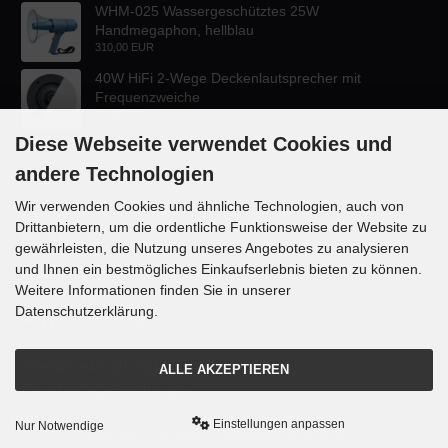
WHM-025 Wassergeschütztes 25W
Handmegaphon, hellblau
310,00 EUR
40W HiFi 2-Wege Deckenlautsprecher mit
Frequenzweiche
47,60 EUR
Diese Webseite verwendet Cookies und
andere Technologien
Wir verwenden Cookies und ähnliche Technologien, auch von
Drittanbietern, um die ordentliche Funktionsweise der Website zu
KONTAKT
gewährleisten, die Nutzung unseres Angebotes zu analysieren
und Ihnen ein bestmögliches Einkaufserlebnis bieten zu können.
Lautsprecher-OnlineShop.de
Weitere Informationen finden Sie in unserer
Rübekampstr. 35
Datenschutzerklärung.
46117 Oberhausen
Telefon +49 (0) 208 / 874188
ALLE AKZEPTIEREN
Email info@danyluk.de
Einstellungen anpassen
Nur Notwendige
mod
ified eCommerce Shopsoftware © 2009-2026