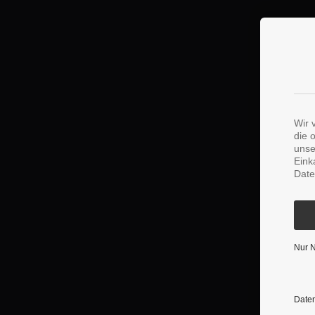
Wir 
die 
unse
Eink
Date
Nur 
Daten