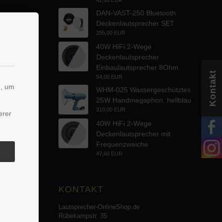
DAN-VAST-250 Bluetooth
Deckenlautsprecher SET
295,00 EUR
40W HiFi 2-Wege
Deckenlautsprecher
Einbaulautsprecher 8Ohm
Kontakt
54,00 EUR
n, um
WHM-025 Wassergeschütztes
25W Handmegaphon, hellblau
310,00 EUR
erer
40W HiFi 2-Wege
Deckenlautsprecher mit
Frequenzweiche
47,60 EUR
KONTAKT
Lautsprecher-OnlineShop.de
Rübekampstr. 35