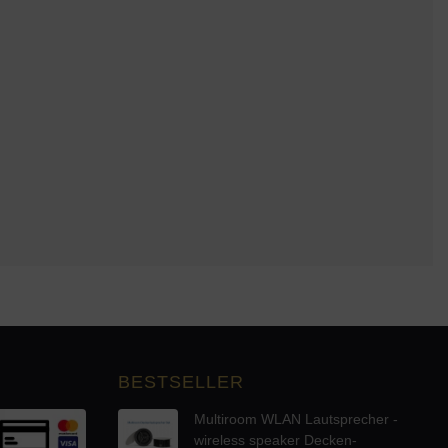
BESTSELLER
Multiroom WLAN Lautsprecher -
wireless speaker Decken-