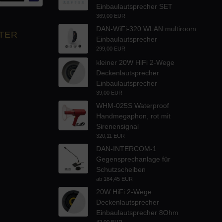
Einbaulautsprecher SET
369,00 EUR
DAN-WiFi-320 WLAN multiroom
TER
Einbaulautsprecher
299,00 EUR
kleiner 20W HiFi 2-Wege
Deckenlautsprecher
Einbaulautsprecher
39,00 EUR
WHM-025S Waterproof
Handmegaphon, rot mit
Sirenensignal
320,11 EUR
DAN-INTERCOM-1
Gegensprechanlage für
Schutzscheiben
ab
184,45 EUR
20W HiFi 2-Wege
Deckenlautsprecher
Einbaulautsprecher 8Ohm
42,00 EUR