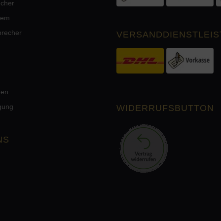
echer
tem
precher
VERSANDDIENSTLEIS
men
rgung
WIDERRUFSBUTTON
NS