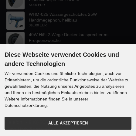
54,00 EUR
WHM-025 Wassergeschütztes 25W
Handmegaphon, hellblau
310,00 EUR
40W HiFi 2-Wege Deckenlautsprecher mit
Frequenzweiche
47,60 EUR
Diese Webseite verwendet Cookies und
andere Technologien
Wir verwenden Cookies und ähnliche Technologien, auch von
Drittanbietern, um die ordentliche Funktionsweise der Website zu
KONTAKT
gewährleisten, die Nutzung unseres Angebotes zu analysieren
und Ihnen ein bestmögliches Einkaufserlebnis bieten zu können.
Lautsprecher-OnlineShop.de
Weitere Informationen finden Sie in unserer
Rübekampstr. 35
Datenschutzerklärung.
46117 Oberhausen
Telefon +49 (0) 208 / 874188
ALLE AKZEPTIEREN
Email info@danyluk.de