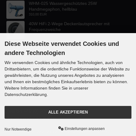
WHM-025 Wassergeschütztes 25W
Handmegaphon, hellblau
310,00 EUR
40W HiFi 2-Wege Deckenlautsprecher mit
Frequenzweiche
47,60 EUR
Diese Webseite verwendet Cookies und
andere Technologien
Wir verwenden Cookies und ähnliche Technologien, auch von
Drittanbietern, um die ordentliche Funktionsweise der Website zu
KONTAKT
gewährleisten, die Nutzung unseres Angebotes zu analysieren
und Ihnen ein bestmögliches Einkaufserlebnis bieten zu können.
Lautsprecher-OnlineShop.de
Weitere Informationen finden Sie in unserer
Rübekampstr. 35
Datenschutzerklärung.
46117 Oberhausen
Telefon +49 (0) 208 / 874188
ALLE AKZEPTIEREN
Email info@danyluk.de
Einstellungen anpassen
Nur Notwendige
mod
ified eCommerce Shopsoftware © 2009-2026