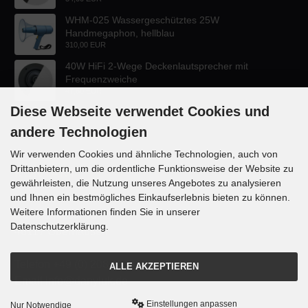
WHM-025 Wassergeschütztes 25W
Handmegaphon, hellblau
310,00 EUR
40W HiFi 2-Wege Deckenlautsprecher mit
Frequenzweiche
47,60 EUR
Diese Webseite verwendet Cookies und
andere Technologien
Wir verwenden Cookies und ähnliche Technologien, auch von
Drittanbietern, um die ordentliche Funktionsweise der Website zu
KONTAKT
gewährleisten, die Nutzung unseres Angebotes zu analysieren
und Ihnen ein bestmögliches Einkaufserlebnis bieten zu können.
Lautsprecher-OnlineShop.de
Weitere Informationen finden Sie in unserer
Rübekampstr. 35
Datenschutzerklärung.
46117 Oberhausen
Telefon +49 (0) 208 / 874188
ALLE AKZEPTIEREN
Email info@danyluk.de
Einstellungen anpassen
Nur Notwendige